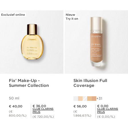
Exclusief online
Nieuw
Try it on
Fix' Make-Up -
Skin Illusion Full
Summer Collection
Coverage
50 ml
31
Dit is nu de prijs € 40,00
Dit is nu de prijs € 56,00
Club Clarins Prijs € 36,00
Club Clarins Prijs € 0,00
€ 36,00
€ 0,00
€ 40,00
€ 56,00
CLUB CLARINS
CLUB CLARINS
(€
(€
PRIJS
PRIJS
800,00/1L)
1.866,67/1L)
(€ 720,00/1L)
(€ 0,00/1L)