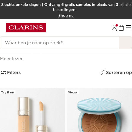
Slechts enkele dagen | Ontvang 6 gratis samples in plaats van 3
bij alle
bestellingen!
DOORGAAN NAAR INHOUD
Shop nu
GA NAAR DE VOETTEKST
Zoekgeschiedenis
Gezicht
(29)
Meer lezen
Filters
Sorteren op
Try it on
Nieuw