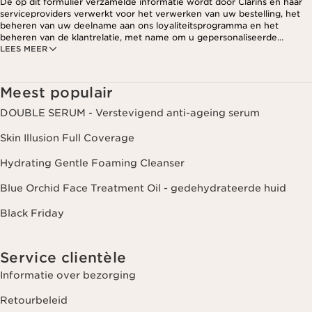
De op dit formulier verzamelde informatie wordt door Clarins en haar
serviceproviders verwerkt voor het verwerken van uw bestelling, het
beheren van uw deelname aan ons loyaliteitsprogramma en het
beheren van de klantrelatie, met name om u gepersonaliseerde
LEES MEER
aanbiedingen te kunnen sturen op basis van uw eerdere aankopen en
interesses. Voor meer informatie, zie ons privacybeleid.
Meest populair
DOUBLE SERUM - Verstevigend anti-ageing serum
Skin Illusion Full Coverage
Hydrating Gentle Foaming Cleanser
Blue Orchid Face Treatment Oil - gedehydrateerde huid
Black Friday
Service clientèle
Informatie over bezorging
Retourbeleid