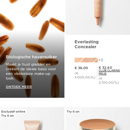
Everlasting
Concealer
Biologische haversuiker
3
Maakt je huid gladder en
Dit is nu de prijs € 36,00
Club Clarins Prijs € 32,40
€ 32,40
€ 36,00
creëert de ideale basis voor
CLUB CLARINS
een vlekkeloze make-up
(€
PRIJS
3.000,00/1L)
look.
(€
2.700,00/1L)
ONTDEK MEER
Exclusief online
Try it on
Try it on