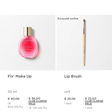
Exclusief online
Fix' Make Up
Lip Brush
50 ml
unit
Dit is nu de prijs € 40,00
Dit is nu de prijs € 25,00
Club Clarins Prijs € 36,00
Club Clarins Prijs € 22,50
€ 36,00
€ 22,50
€ 40,00
€ 25,00
CLUB CLARINS
CLUB CLARINS
(€
1 stuk
PRIJS
PRIJS
800,00/1L)
(€ 720,00/1L)
1 stuk