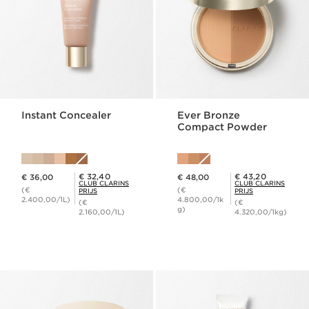
Instant Concealer
Ever Bronze
Compact Powder
Dit is nu de prijs € 36,00
Dit is nu de prijs € 48,00
Club Clarins Prijs € 32,40
Club Clarins Prijs € 43,20
€ 32,40
€ 43,20
€ 36,00
€ 48,00
CLUB CLARINS
CLUB CLARINS
(€
(€
PRIJS
PRIJS
2.400,00/1L)
4.800,00/1k
(€
(€
g)
2.160,00/1L)
4.320,00/1kg)