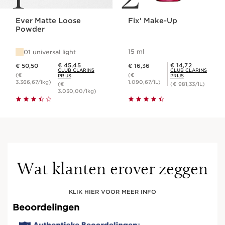
Ever Matte Loose
Fix' Make-Up
Powder
15 ml
01 universal light
Dit is nu de prijs € 50,50
Dit is nu de prijs € 16,36
Club Clarins Prijs € 45,45
Club Clarins Prijs € 14,72
€ 45,45
€ 14,72
€ 50,50
€ 16,36
CLUB CLARINS
CLUB CLARINS
(€
(€
PRIJS
PRIJS
3.366,67/1kg)
1.090,67/1L)
(€
(€ 981,33/1L)
3.030,00/1kg)
Wat klanten erover zeggen
KLIK HIER VOOR MEER INFO