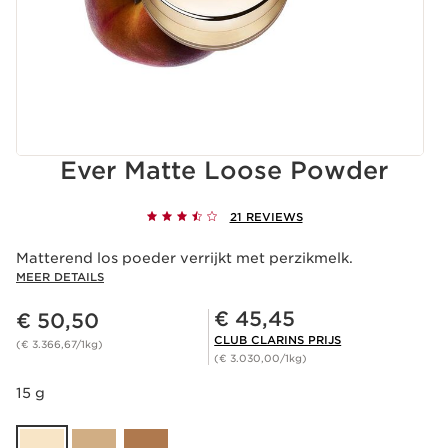
Ever Matte Loose Powder
21 REVIEWS
Matterend los poeder verrijkt met perzikmelk.
MEER DETAILS
Dit is nu de prijs € 50,50
Club Clarins Prijs € 45,45
€ 45,45
€ 50,50
CLUB CLARINS PRIJS
(€ 3.366,67/1kg)
(€ 3.030,00/1kg)
15 g