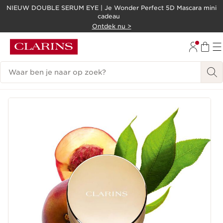
NIEUW DOUBLE SERUM EYE | Je Wonder Perfect 5D Mascara mini
cadeau
DOORGAAN NAAR INHOUD
Ontdek nu >
GA NAAR DE VOETTEKST
Zoekgeschiedenis