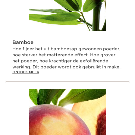
Bamboe
Hoe fijner het uit bamboesap gewonnen poeder,
hoe sterker het matterende effect. Hoe grover
het poeder, hoe krachtiger de exfoliërende
werking. Dit poeder wordt ook gebruikt in make-
ONTDEK MEER
upproducten zodat make-up langer mooi blijft
zitten.