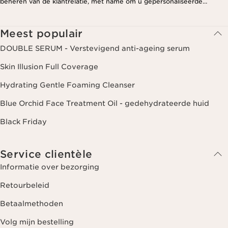
beheren van de klantrelatie, met name om u gepersonaliseerde
aanbiedingen te kunnen sturen op basis van uw eerdere aankopen en
interesses. Voor meer informatie, zie ons privacybeleid.
Meest populair
DOUBLE SERUM - Verstevigend anti-ageing serum
Skin Illusion Full Coverage
Hydrating Gentle Foaming Cleanser
Blue Orchid Face Treatment Oil - gedehydrateerde huid
Black Friday
Service clientèle
Informatie over bezorging
Retourbeleid
Betaalmethoden
Volg mijn bestelling