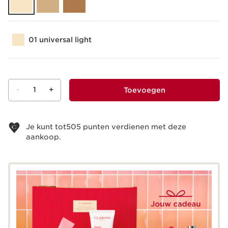
01 universal light
-
1
+
Toevoegen
Bekijk je winkelmandje
Je kunt tot
505
punten verdienen met deze
aankoop.