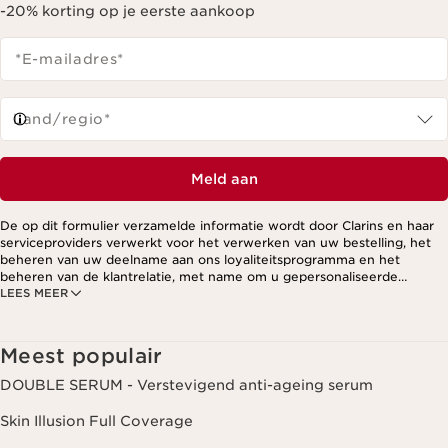
-20% korting op je eerste aankoop
*E-mailadres
*
Land/regio*
Meld aan
De op dit formulier verzamelde informatie wordt door Clarins en haar
serviceproviders verwerkt voor het verwerken van uw bestelling, het
beheren van uw deelname aan ons loyaliteitsprogramma en het
beheren van de klantrelatie, met name om u gepersonaliseerde
LEES MEER
aanbiedingen te kunnen sturen op basis van uw eerdere aankopen en
interesses. Voor meer informatie, zie ons privacybeleid.
Meest populair
DOUBLE SERUM - Verstevigend anti-ageing serum
Skin Illusion Full Coverage