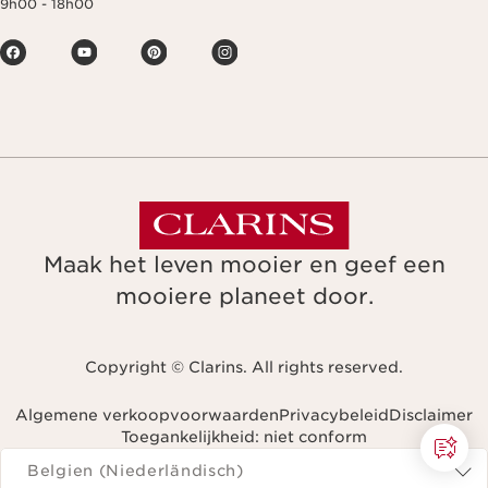
9h00 - 18h00
Maak het leven mooier en geef een
mooiere planeet door.
Copyright © Clarins. All rights reserved.
Algemene verkoopvoorwaarden
Privacybeleid
Disclaimer
Toegankelijkheid: niet conform
Navigeren naar
Belgien (Niederländisch)