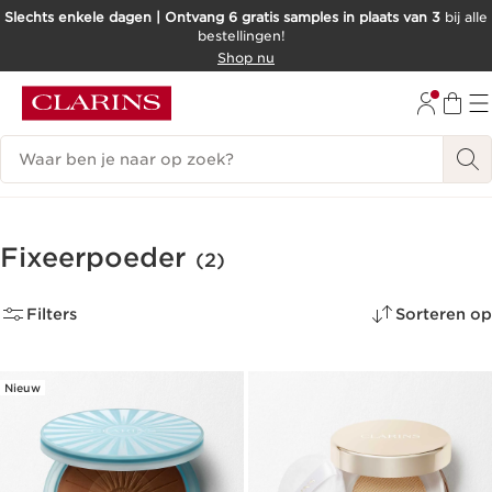
Slechts enkele dagen | Ontvang 6 gratis samples in plaats van 3
bij alle
bestellingen!
DOORGAAN NAAR INHOUD
Shop nu
GA NAAR DE VOETTEKST
Zoekgeschiedenis
Fixeerpoeder
(2)
Filters
Sorteren op
Nieuw