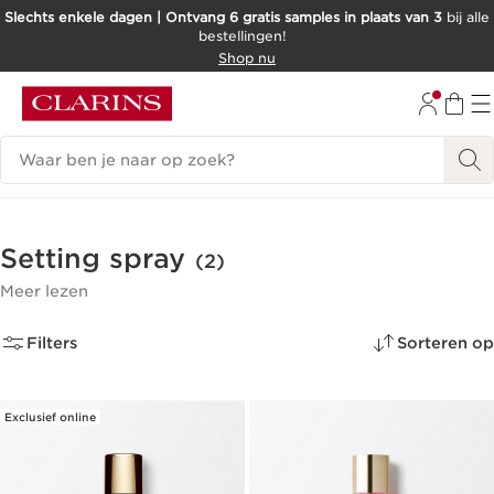
Slechts enkele dagen | Ontvang 6 gratis samples in plaats van 3
bij alle
bestellingen!
DOORGAAN NAAR INHOUD
Shop nu
GA NAAR DE VOETTEKST
Zoekgeschiedenis
Setting spray
(2)
Meer lezen
Filters
Sorteren op
Exclusief online