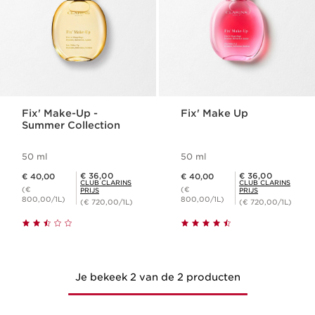
Fix' Make-Up -
Fix' Make Up
Summer Collection
50 ml
50 ml
Dit is nu de prijs € 40,00
Dit is nu de prijs € 40,00
Club Clarins Prijs € 36,00
Club Clarins Prijs € 36,00
€ 36,00
€ 36,00
€ 40,00
€ 40,00
CLUB CLARINS
CLUB CLARINS
(€
(€
PRIJS
PRIJS
800,00/1L)
800,00/1L)
(€ 720,00/1L)
(€ 720,00/1L)
Je bekeek 2 van de 2 producten