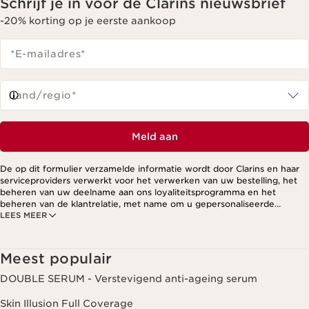
Schrijf je in voor de Clarins nieuwsbrief
-20% korting op je eerste aankoop
*E-mailadres
*
Land/regio*
Meld aan
De op dit formulier verzamelde informatie wordt door Clarins en haar
serviceproviders verwerkt voor het verwerken van uw bestelling, het
beheren van uw deelname aan ons loyaliteitsprogramma en het
beheren van de klantrelatie, met name om u gepersonaliseerde
LEES MEER
aanbiedingen te kunnen sturen op basis van uw eerdere aankopen en
interesses. Voor meer informatie, zie ons privacybeleid.
Meest populair
DOUBLE SERUM - Verstevigend anti-ageing serum
Skin Illusion Full Coverage