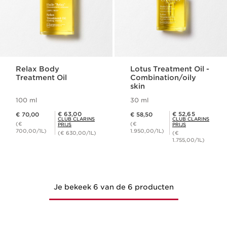
Relax Body
Lotus Treatment Oil -
Treatment Oil
Combination/oily
skin
100 ml
30 ml
Dit is nu de prijs € 70,00
Dit is nu de prijs € 58,50
Club Clarins Prijs € 63,00
Club Clarins Prijs € 52,65
€ 63,00
€ 52,65
€ 70,00
€ 58,50
CLUB CLARINS
CLUB CLARINS
(€
(€
PRIJS
PRIJS
700,00/1L)
1.950,00/1L)
(€ 630,00/1L)
(€
1.755,00/1L)
Je bekeek 6 van de 6 producten