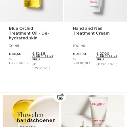
Blue Orchid
Hand and Nail
Treatment Oil - De-
Treatment Cream
hydrated skin
30 ml
100 ml
Dit is nu de prijs € 58,50
Dit is nu de prijs € 30,00
Club Clarins Prijs € 52,65
Club Clarins Prijs € 27,00
€ 52,65
€ 27,00
€ 58,50
€ 30,00
CLUB CLARINS
CLUB CLARINS
(€
(€
PRIJS
PRIJS
1.950,00/1L)
300,00/1L)
(€
(€ 270,00/1L)
1.755,00/1L)