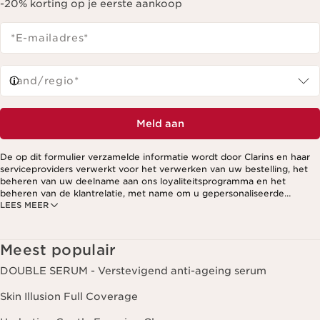
-20% korting op je eerste aankoop
*E-mailadres
*
Land/regio*
Meld aan
De op dit formulier verzamelde informatie wordt door Clarins en haar
serviceproviders verwerkt voor het verwerken van uw bestelling, het
beheren van uw deelname aan ons loyaliteitsprogramma en het
beheren van de klantrelatie, met name om u gepersonaliseerde
LEES MEER
aanbiedingen te kunnen sturen op basis van uw eerdere aankopen en
interesses. Voor meer informatie, zie ons privacybeleid.
Meest populair
DOUBLE SERUM - Verstevigend anti-ageing serum
Skin Illusion Full Coverage