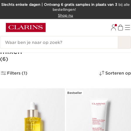
Slechts enkele dagen | Ontvang 6 gratis samples in plaats van 3
bij alle
bestellingen!
DOORGAAN NAAR INHOUD
Shop nu
GA NAAR DE VOETTEKST
Zoekgeschiedenis
De kunst van het professioneel
mixen
(6)
Filters (1)
Sorteren op
Bestseller