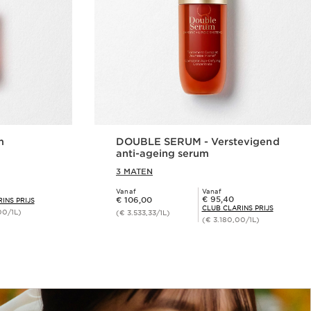
m
DOUBLE SERUM - Verstevigend
anti-ageing serum
3 MATEN
Vanaf
Vanaf
Dit is nu de prijs € 106,00
Club Clarins Prijs € 95,40
€ 95,40
€ 106,00
INS PRIJS
CLUB CLARINS PRIJS
00/1L)
(€ 3.533,33/1L)
(€ 3.180,00/1L)
len
Snel bestellen