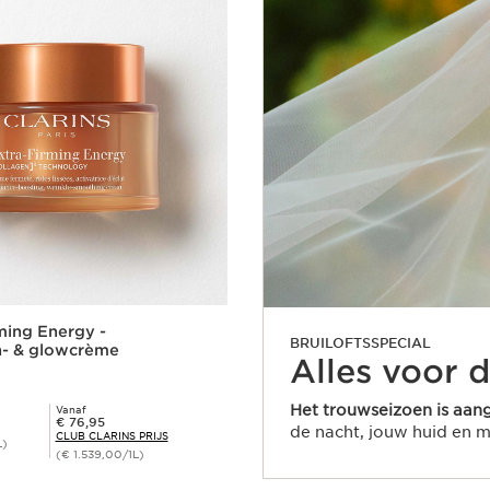
ming Energy -
BRUILOFTSSPECIAL
n- & glowcrème
Alles voor 
Het trouwseizoen is aa
Vanaf
Club Clarins Prijs € 76,95
€ 76,95
de nacht, jouw huid en m
CLUB CLARINS PRIJS
L)
(€ 1.539,00/1L)
Snel bestellen