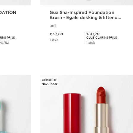
DATION
Gua Sha-Inspired Foundation
Brush - Egale dekking & liftend
effect
unit
Dit is nu de prijs € 53,00
Club Clarins Prijs € 47,70
€ 47,70
€ 53,00
INS PRIJS
CLUB CLARINS PRIJS
1 stuk
00/1L)
1 stuk
len
Snel bestellen
Bestseller
Navulbaar