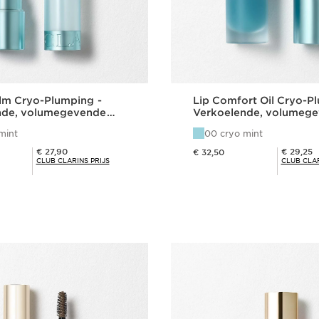
alm Cryo-Plumping -
Lip Comfort Oil Cryo-P
nde, volumegevende
Verkoelende, volumeg
ging
lipverzorging
mint
00 cryo mint
Dit is nu de prijs € 32,50
Club Clarins Prijs € 27,90
Club Clarins Prijs € 29,25
€ 27,90
€ 29,25
€ 32,50
CLUB CLARINS PRIJS
CLUB CLAR
Snel bestellen
Snel bestel