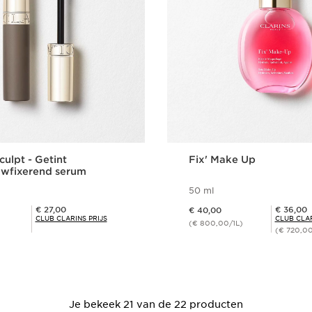
ulpt - Getint
Fix' Make Up
wfixerend serum
50 ml
Dit is nu de prijs € 40,00
Club Clarins Prijs € 27,00
Club Clarins Prijs € 36,00
€ 27,00
€ 36,00
€ 40,00
CLUB CLARINS PRIJS
CLUB CLAR
(€ 800,00/1L)
(€ 720,00
Snel bestellen
Snel bestel
Je bekeek 21 van de 22 producten