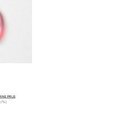
INS PRIJS
/1L)
len