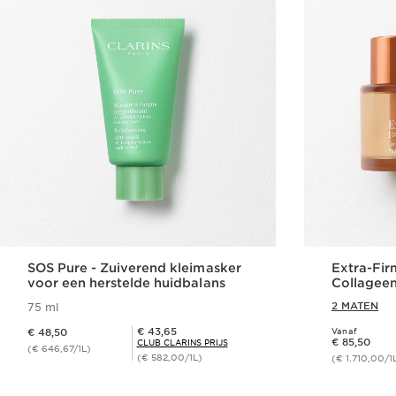
SOS Pure - Zuiverend kleimasker
Extra-Fir
voor een herstelde huidbalans
Collagee
2 MATEN
75 ml
Dit is nu de prijs € 48,50
Club Clarins Prijs € 43,65
€ 43,65
€ 48,50
Vanaf
Dit is nu de prijs € 85,50
€ 85,50
CLUB CLARINS PRIJS
(€ 646,67/1L)
(€ 582,00/1L)
(€ 1.710,00/1
Snel bestellen