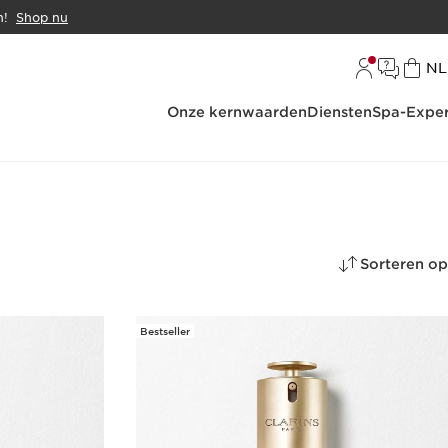
n!
Shop nu
Ta
NL
Onze kernwaarden
Diensten
Spa-Exper
Sorteren op
Bestseller