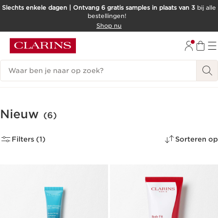
Slechts enkele dagen | Ontvang 6 gratis samples in plaats van 3
bij alle
bestellingen!
DOORGAAN NAAR INHOUD
Shop nu
GA NAAR DE VOETTEKST
Zoekgeschiedenis
Nieuw
(6)
Filters (1)
Sorteren op