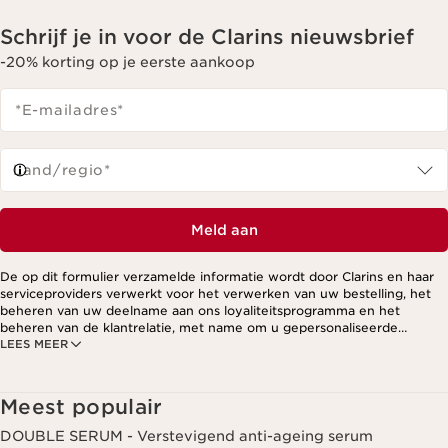
Schrijf je in voor de Clarins nieuwsbrief
-20% korting op je eerste aankoop
*E-mailadres
*
Land/regio*
Meld aan
De op dit formulier verzamelde informatie wordt door Clarins en haar
serviceproviders verwerkt voor het verwerken van uw bestelling, het
beheren van uw deelname aan ons loyaliteitsprogramma en het
beheren van de klantrelatie, met name om u gepersonaliseerde
LEES MEER
aanbiedingen te kunnen sturen op basis van uw eerdere aankopen en
interesses. Voor meer informatie, zie ons privacybeleid.
Meest populair
DOUBLE SERUM - Verstevigend anti-ageing serum