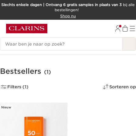
Slechts enkele dagen | Ontvang 6 gratis samples in plaats van 3
bij alle
bestellingen!
DOORGAAN NAAR INHOUD
Shop nu
GA NAAR DE VOETTEKST
Zoekgeschiedenis
Bestsellers
(1)
Filters (1)
Sorteren op
Nieuw