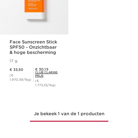
Face Sunscreen Stick
SPF50 - Onzichtbaar
& hoge bescherming
17 g
Dit is nu de prijs € 33,50
Club Clarins Prijs € 30,15
€ 30,15
€ 33,50
CLUB CLARINS
(€
PRIJS
1.970,59/1kg)
(€
1.773,53/1kg)
Je bekeek 1 van de 1 producten