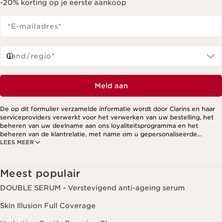
-20% korting op je eerste aankoop
*E-mailadres
*
Land/regio*
Meld aan
De op dit formulier verzamelde informatie wordt door Clarins en haar
serviceproviders verwerkt voor het verwerken van uw bestelling, het
beheren van uw deelname aan ons loyaliteitsprogramma en het
beheren van de klantrelatie, met name om u gepersonaliseerde
LEES MEER
aanbiedingen te kunnen sturen op basis van uw eerdere aankopen en
interesses. Voor meer informatie, zie ons privacybeleid.
Meest populair
DOUBLE SERUM - Verstevigend anti-ageing serum
Skin Illusion Full Coverage