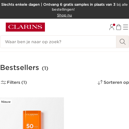
Slechts enkele dagen | Ontvang 6 gratis samples in plaats van 3
bij alle
bestellingen!
DOORGAAN NAAR INHOUD
Shop nu
GA NAAR DE VOETTEKST
Zoekgeschiedenis
Bestsellers
(1)
Filters (1)
Sorteren op
Nieuw