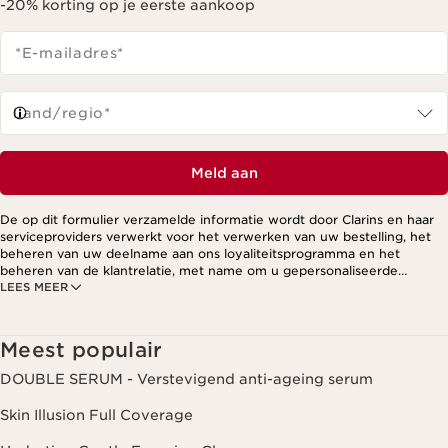
-20% korting op je eerste aankoop
*E-mailadres
*
Land/regio*
Meld aan
De op dit formulier verzamelde informatie wordt door Clarins en haar
serviceproviders verwerkt voor het verwerken van uw bestelling, het
beheren van uw deelname aan ons loyaliteitsprogramma en het
beheren van de klantrelatie, met name om u gepersonaliseerde
LEES MEER
aanbiedingen te kunnen sturen op basis van uw eerdere aankopen en
interesses. Voor meer informatie, zie ons privacybeleid.
Meest populair
DOUBLE SERUM - Verstevigend anti-ageing serum
Skin Illusion Full Coverage