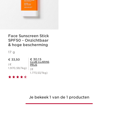
Face Sunscreen Stick
SPF50 - Onzichtbaar
& hoge bescherming
17 g
Dit is nu de prijs € 33,50
Club Clarins Prijs € 30,15
€ 30,15
€ 33,50
CLUB CLARINS
(€
PRIJS
1.970,59/1kg)
(€
1.773,53/1kg)
Je bekeek 1 van de 1 producten