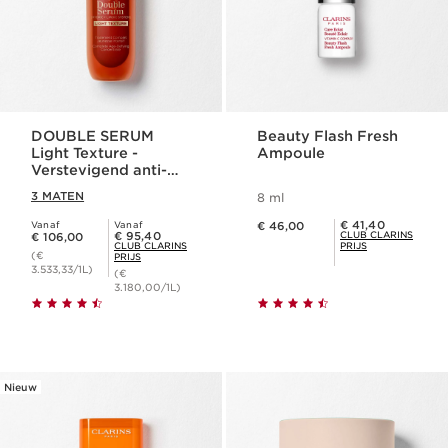
DOUBLE SERUM
Beauty Flash Fresh
Light Texture -
Ampoule
Verstevigend anti-
ageing serum
3 MATEN
8 ml
Dit is nu de prijs € 46,00
Club Clarins Prijs € 41,40
€ 41,40
Vanaf
Vanaf
€ 46,00
Dit is nu de prijs € 106,00
Club Clarins Prijs € 95,40
€ 95,40
CLUB CLARINS
€ 106,00
CLUB CLARINS
PRIJS
(€
PRIJS
3.533,33/1L)
(€
3.180,00/1L)
Nieuw