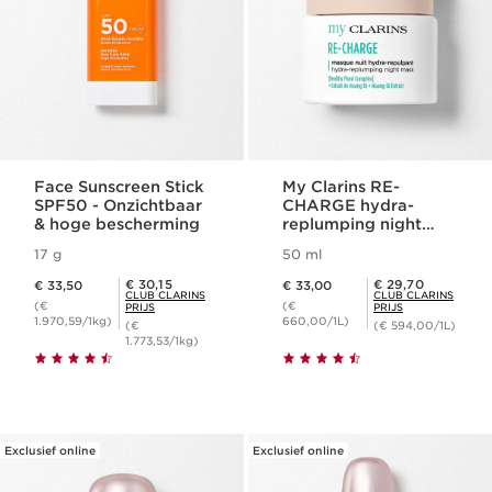
Face Sunscreen Stick
My Clarins RE-
SPF50 - Onzichtbaar
CHARGE hydra-
& hoge bescherming
replumping night
mask
17 g
50 ml
Dit is nu de prijs € 33,50
Dit is nu de prijs € 33,00
Club Clarins Prijs € 30,15
Club Clarins Prijs € 29,70
€ 30,15
€ 29,70
€ 33,50
€ 33,00
CLUB CLARINS
CLUB CLARINS
(€
(€
PRIJS
PRIJS
1.970,59/1kg)
660,00/1L)
(€
(€ 594,00/1L)
1.773,53/1kg)
Exclusief online
Exclusief online