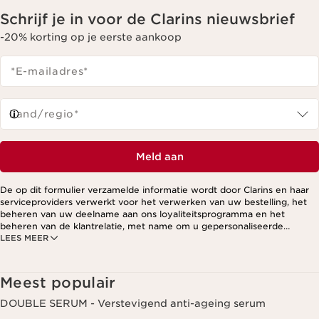
Schrijf je in voor de Clarins nieuwsbrief
-20% korting op je eerste aankoop
*E-mailadres
*
Land/regio*
Meld aan
De op dit formulier verzamelde informatie wordt door Clarins en haar
serviceproviders verwerkt voor het verwerken van uw bestelling, het
beheren van uw deelname aan ons loyaliteitsprogramma en het
beheren van de klantrelatie, met name om u gepersonaliseerde
LEES MEER
aanbiedingen te kunnen sturen op basis van uw eerdere aankopen en
interesses. Voor meer informatie, zie ons privacybeleid.
Meest populair
DOUBLE SERUM - Verstevigend anti-ageing serum