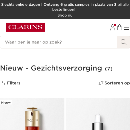
Slechts enkele dagen | Ontvang 6 gratis samples in plaats van 3
bij alle
bestellingen!
DOORGAAN NAAR INHOUD
Shop nu
GA NAAR DE VOETTEKST
Zoekgeschiedenis
Nieuw - Gezichtsverzorging
(7)
Filters
Sorteren op
Nieuw