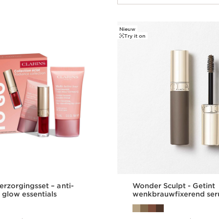
Nieuw
Try it on
erzorgingsset – anti-
Wonder Sculpt - Getint
 glow essentials
wenkbrauwfixerend se
Dit is nu de prijs € 30,00