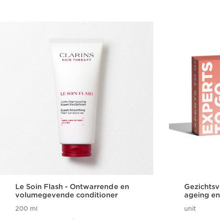
Le Soin Flash - Ontwarrende en
Gezichtsv
volumegevende conditioner
ageing en
200 ml
unit
Dit is nu de prijs € 44,00
Dit is nu de prijs € 30,00