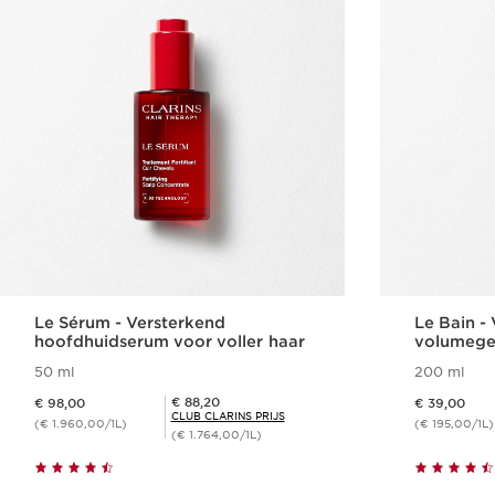
Le Sérum - Versterkend
Le Bain -
hoofdhuidserum voor voller haar
volumeg
50 ml
200 ml
Dit is nu de prijs € 98,00
Dit is nu de prijs € 39,00
Club Clarins Prijs € 88,20
€ 88,20
€ 98,00
€ 39,00
CLUB CLARINS PRIJS
(€ 1.960,00/1L)
(€ 195,00/1L)
(€ 1.764,00/1L)
Snel bestellen