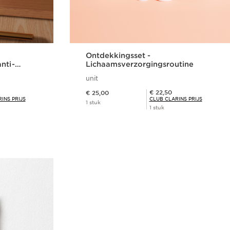
Ontdekkingsset -
nti-
Lichaamsverzorgingsroutine
unit
Dit is nu de prijs € 25,00
Club Clarins Prijs € 22,50
€ 22,50
€ 25,00
INS PRIJS
CLUB CLARINS PRIJS
1 stuk
1 stuk
len
Snel bestellen