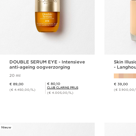
DOUBLE SERUM EYE - Intensieve
Skin Illus
anti-ageing oogverzorging
- Langho
20 ml
Dit is nu de prijs € 89,00
Dit is nu de prijs € 39,00
Club Clarins Prijs € 80,10
€ 80,10
€ 89,00
€ 39,00
CLUB CLARINS PRIJS
(€ 4.450,00/1L)
(€ 3.900,00/
(€ 4.005,00/1L)
Snel bestellen
Nieuw