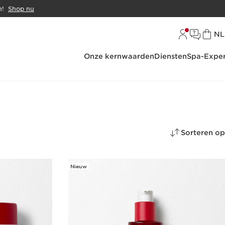
n!
Shop nu
Ta
NL
Onze kernwaarden
Diensten
Spa-Exper
Sorteren op
Nieuw