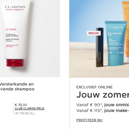
 Versterkende en
EXCLUSIEF ONLINE
evende shampoo
Jouw zomer
Club Clarins Prijs € 35,10
Vanaf € 90*,
jouw onmisb
€ 35,10
CLUB CLARINS PRIJS
Vanaf € 115*,
jouw make-
(€ 175,50/1L)
PROFITEER NU
Snel bestellen