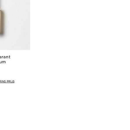
arant
rum
INS PRIJS
len