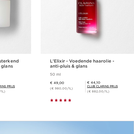
sterkend
L'Elixir - Voedende haarolie -
 glans
anti-pluis & glans
50 ml
Dit is nu de prijs € 49,00
Club Clarins Prijs € 44,10
€ 44,10
€ 49,00
INS PRIJS
CLUB CLARINS PRIJS
(€ 980,00/1L)
/1L)
(€ 882,00/1L)
len
Snel bestellen