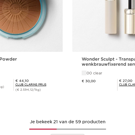
 Powder
Wonder Sculpt - Transp
wenkbrauwfixerend se
00 clear
Dit is nu de prijs € 30,00
Club Clarins Prijs € 44,10
Club Clarins Prijs € 27,00
€ 44,10
€ 27,00
€ 30,00
CLUB CLARINS PRIJS
CLUB CLAR
kg)
(€ 2.594,12/1kg)
Snel bestellen
Snel bestel
Je bekeek 21 van de 59 producten