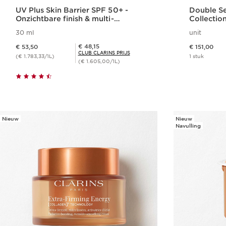
UV Plus Skin Barrier SPF 50+ -
Double Se
Onzichtbare finish & multi-
Collectio
bescherming
tegen hui
30 ml
unit
rimpels
Dit is nu de prijs € 53,50
Dit is nu de prijs € 151,00
Club Clarins Prijs € 48,15
€ 48,15
€ 53,50
€ 151,00
CLUB CLARINS PRIJS
(€ 1.783,33/1L)
1 stuk
(€ 1.605,00/1L)
Snel bestellen
Nieuw
Nieuw
Navulling