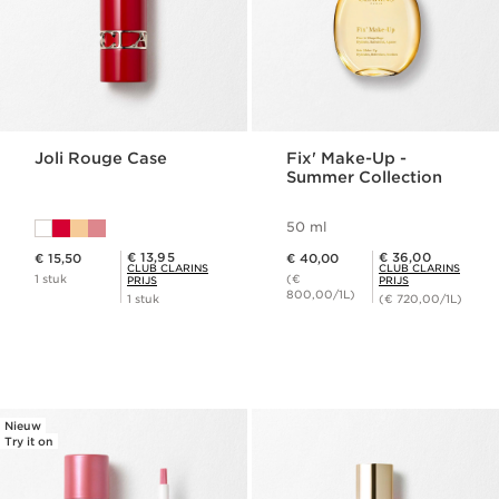
Joli Rouge Case
Fix' Make-Up -
Summer Collection
50 ml
Dit is nu de prijs € 15,50
Dit is nu de prijs € 40,00
Club Clarins Prijs € 13,95
Club Clarins Prijs € 36,00
€ 13,95
€ 36,00
€ 15,50
€ 40,00
CLUB CLARINS
CLUB CLARINS
1 stuk
(€
PRIJS
PRIJS
800,00/1L)
1 stuk
(€ 720,00/1L)
Nieuw
Try it on