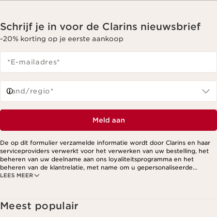
Schrijf je in voor de Clarins nieuwsbrief
-20% korting op je eerste aankoop
*E-mailadres
*
Land/regio*
Meld aan
De op dit formulier verzamelde informatie wordt door Clarins en haar
serviceproviders verwerkt voor het verwerken van uw bestelling, het
beheren van uw deelname aan ons loyaliteitsprogramma en het
beheren van de klantrelatie, met name om u gepersonaliseerde
LEES MEER
aanbiedingen te kunnen sturen op basis van uw eerdere aankopen en
interesses. Voor meer informatie, zie ons privacybeleid.
Meest populair