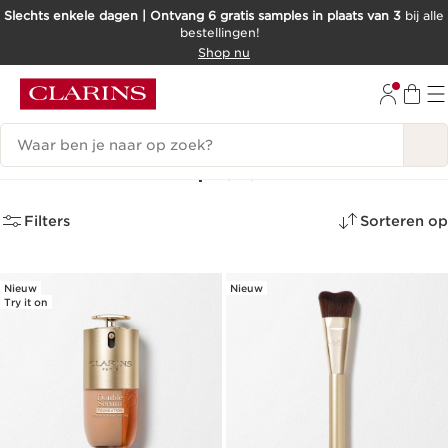
Slechts enkele dagen | Ontvang 6 gratis samples in plaats van 3
bij alle
bestellingen!
DOORGAAN NAAR INHOUD
Shop nu
GA NAAR DE VOETTEKST
Zoekgeschiedenis
Nieuwe make-up
(16)
Filters
Sorteren op
Nieuw
Nieuw
Try it on