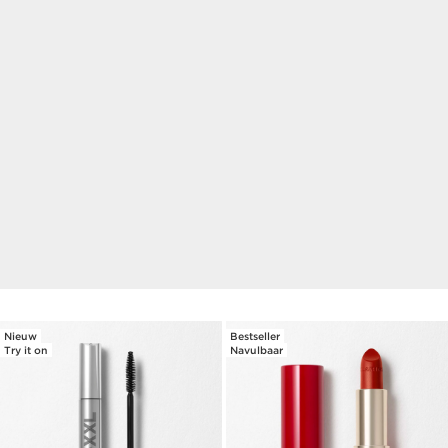
EXCLUSIEF ONLINE
Jouw zomercadeau!
Vanaf € 90*,
jouw onmisbare zomerse essentials.
Vanaf € 115*,
jouw make-up pouch en Lip Perfector.
PROFITEER NU
Nieuw
Bestseller
Try it on
Navulbaar