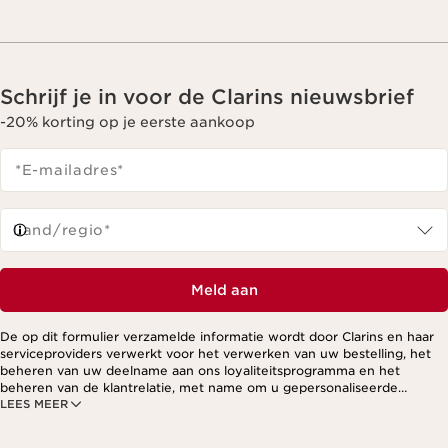
Schrijf je in voor de Clarins nieuwsbrief
-20% korting op je eerste aankoop
*E-mailadres
*
Land/regio*
Meld aan
De op dit formulier verzamelde informatie wordt door Clarins en haar
serviceproviders verwerkt voor het verwerken van uw bestelling, het
beheren van uw deelname aan ons loyaliteitsprogramma en het
beheren van de klantrelatie, met name om u gepersonaliseerde
LEES MEER
aanbiedingen te kunnen sturen op basis van uw eerdere aankopen en
interesses. Voor meer informatie, zie ons privacybeleid.