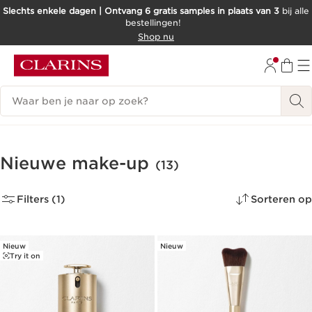
Slechts enkele dagen | Ontvang 6 gratis samples in plaats van 3
bij alle
bestellingen!
DOORGAAN NAAR INHOUD
Shop nu
GA NAAR DE VOETTEKST
Zoekgeschiedenis
Nieuwe make-up
(13)
Filters (1)
Sorteren op
Nieuw
Nieuw
Try it on