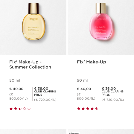
Fix' Make-Up -
Fix' Make-Up
Summer Collection
50 ml
50 ml
Dit is nu de prijs € 40,00
Dit is nu de prijs € 40,00
Club Clarins Prijs € 36,00
Club Clarins Prijs € 36,00
€ 36,00
€ 36,00
€ 40,00
€ 40,00
CLUB CLARINS
CLUB CLARINS
(€
(€
PRIJS
PRIJS
800,00/1L)
800,00/1L)
(€ 720,00/1L)
(€ 720,00/1L)
Nieuw