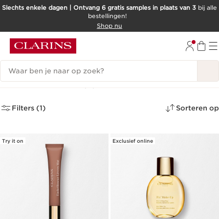
Slechts enkele dagen | Ontvang 6 gratis samples in plaats van 3
bij alle
bestellingen!
DOORGAAN NAAR INHOUD
Shop nu
GA NAAR DE VOETTEKST
Zoekgeschiedenis
Winter Sales
(6)
Filters (1)
Sorteren op
Try it on
Exclusief online