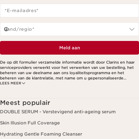
*E-mailadres
*
Land/regio*
Meld aan
De op dit formulier verzamelde informatie wordt door Clarins en haar
serviceproviders verwerkt voor het verwerken van uw bestelling, het
beheren van uw deelname aan ons loyaliteitsprogramma en het
beheren van de klantrelatie, met name om u gepersonaliseerde
LEES MEER
aanbiedingen te kunnen sturen op basis van uw eerdere aankopen en
interesses. Voor meer informatie, zie ons privacybeleid.
Meest populair
DOUBLE SERUM - Verstevigend anti-ageing serum
Skin Illusion Full Coverage
Hydrating Gentle Foaming Cleanser