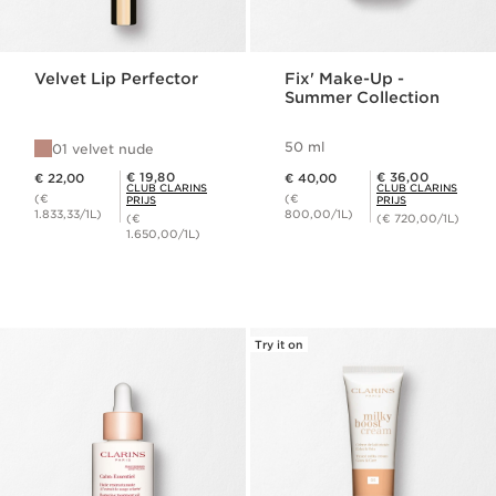
Velvet Lip Perfector
Fix' Make-Up -
Summer Collection
50 ml
01 velvet nude
Dit is nu de prijs € 22,00
Dit is nu de prijs € 40,00
Club Clarins Prijs € 19,80
Club Clarins Prijs € 36,00
€ 19,80
€ 36,00
€ 22,00
€ 40,00
CLUB CLARINS
CLUB CLARINS
(€
(€
PRIJS
PRIJS
1.833,33/1L)
800,00/1L)
(€
(€ 720,00/1L)
1.650,00/1L)
Try it on