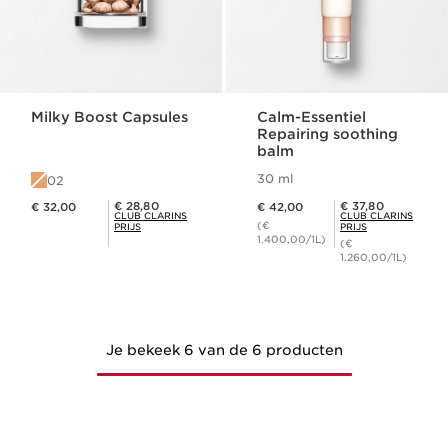
Milky Boost Capsules
Calm-Essentiel
Repairing soothing
balm
30 ml
02
Dit is nu de prijs € 32,00
Dit is nu de prijs € 42,00
Club Clarins Prijs € 28,80
Club Clarins Prijs € 37,80
€ 28,80
€ 37,80
€ 32,00
€ 42,00
CLUB CLARINS
CLUB CLARINS
(€
PRIJS
PRIJS
1.400,00/1L)
(€
1.260,00/1L)
Je bekeek 6 van de 6 producten