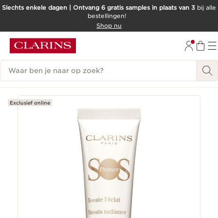
Slechts enkele dagen | Ontvang 6 gratis samples in plaats van 3
bij alle
bestellingen!
DOORGAAN NAAR INHOUD
Shop nu
GA NAAR DE VOETTEKST
Zoekgeschiedenis
Exclusief online