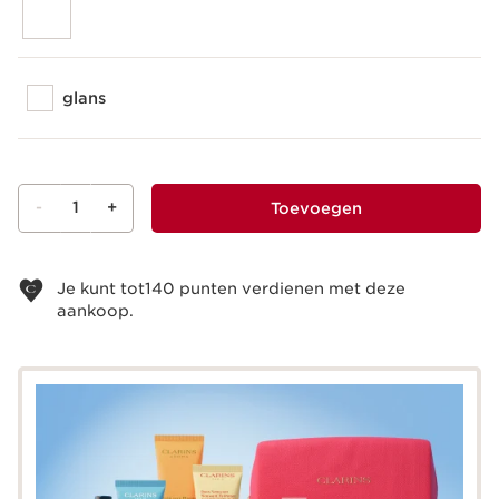
glans
-
1
+
Toevoegen
Bekijk je winkelmandje
Je kunt tot
140
punten verdienen met deze
aankoop.