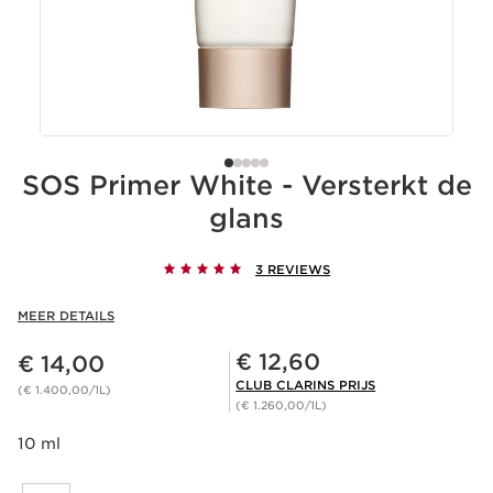
SOS Primer White - Versterkt de
glans
3 REVIEWS
MEER DETAILS
Dit is nu de prijs € 14,00
Club Clarins Prijs € 12,60
€ 12,60
€ 14,00
CLUB CLARINS PRIJS
(€ 1.400,00/1L)
(€ 1.260,00/1L)
10 ml