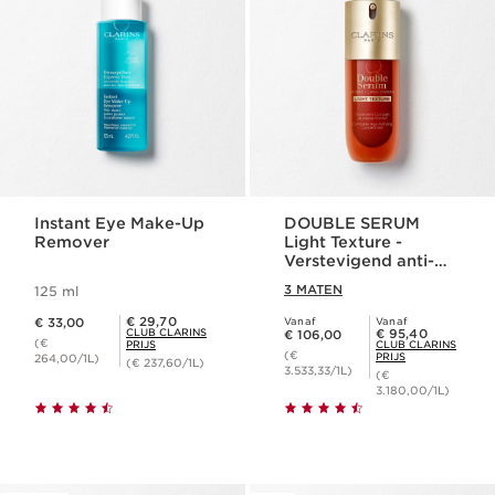
Instant Eye Make-Up
DOUBLE SERUM
Remover
Light Texture -
Verstevigend anti-
ageing serum
3 MATEN
125 ml
Dit is nu de prijs € 33,00
Club Clarins Prijs € 29,70
€ 29,70
€ 33,00
Vanaf
Vanaf
Dit is nu de prijs € 106,00
Club Clarins Prijs € 95,40
CLUB CLARINS
€ 95,40
€ 106,00
(€
PRIJS
CLUB CLARINS
(€
PRIJS
264,00/1L)
(€ 237,60/1L)
3.533,33/1L)
(€
3.180,00/1L)