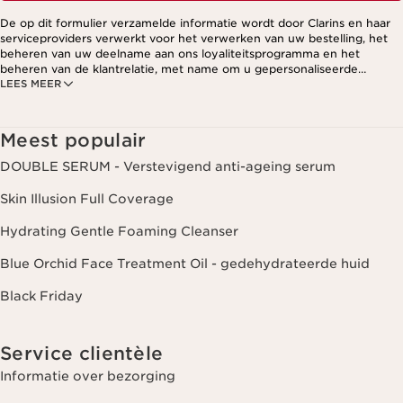
De op dit formulier verzamelde informatie wordt door Clarins en haar
serviceproviders verwerkt voor het verwerken van uw bestelling, het
beheren van uw deelname aan ons loyaliteitsprogramma en het
beheren van de klantrelatie, met name om u gepersonaliseerde
LEES MEER
aanbiedingen te kunnen sturen op basis van uw eerdere aankopen en
interesses. Voor meer informatie, zie ons privacybeleid.
Meest populair
DOUBLE SERUM - Verstevigend anti-ageing serum
Skin Illusion Full Coverage
Hydrating Gentle Foaming Cleanser
Blue Orchid Face Treatment Oil - gedehydrateerde huid
Black Friday
Service clientèle
Informatie over bezorging