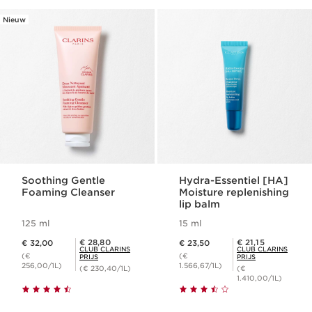
Nieuw
Soothing Gentle
Hydra-Essentiel [HA]
Foaming Cleanser
Moisture replenishing
lip balm
125 ml
15 ml
Dit is nu de prijs € 32,00
Dit is nu de prijs € 23,50
Club Clarins Prijs € 28,80
Club Clarins Prijs € 21,15
€ 28,80
€ 21,15
€ 32,00
€ 23,50
CLUB CLARINS
CLUB CLARINS
(€
(€
PRIJS
PRIJS
256,00/1L)
1.566,67/1L)
(€ 230,40/1L)
(€
1.410,00/1L)