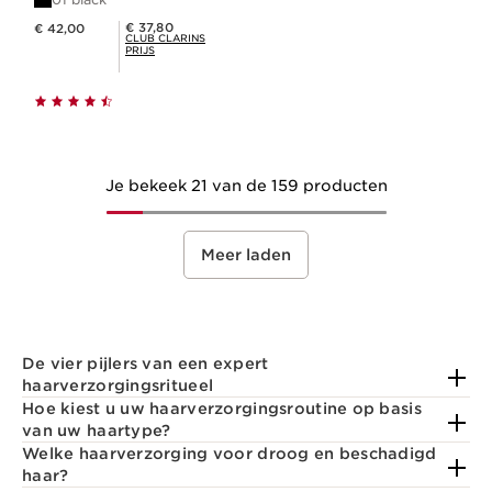
Dit is nu de prijs € 42,00
Club Clarins Prijs € 37,80
€ 37,80
€ 42,00
CLUB CLARINS
PRIJS
Je bekeek 21 van de 159 producten
Meer laden
De vier pijlers van een expert
haarverzorgingsritueel
Hoe kiest u uw haarverzorgingsroutine op basis
van uw haartype?
Welke haarverzorging voor droog en beschadigd
haar?