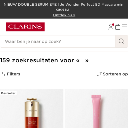
NIEUW DOUBLE SERUM EYE | Je Wonder Perfect 5D Mascara mini
cadeau
DOORGAAN NAAR INHOUD
Ontdek nu >
GA NAAR DE VOETTEKST
Zoekgeschiedenis
159 zoekresultaten voor
Filters
Sorteren op
Bestseller