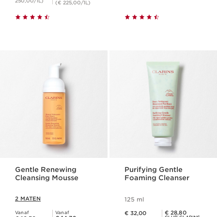
250,00/1L)
(€ 225,00/1L)
Gentle Renewing
Purifying Gentle
Cleansing Mousse
Foaming Cleanser
2 MATEN
125 ml
Dit is nu de prijs € 32,00
Club Clarins Prijs € 28,80
€ 28,80
Vanaf
Vanaf
€ 32,00
Dit is nu de prijs € 16,36