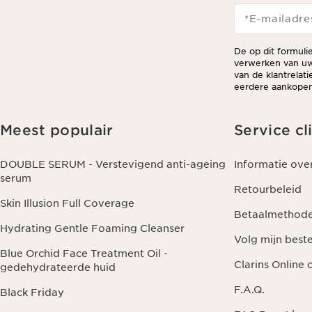
*E-mailadre
De op dit formuli
verwerken van uw
van de klantrelat
eerdere aankopen 
Meest populair
Service cl
DOUBLE SERUM - Verstevigend anti-ageing
Informatie ove
serum
Retourbeleid
Skin Illusion Full Coverage
Betaalmethod
Hydrating Gentle Foaming Cleanser
Volg mijn beste
Blue Orchid Face Treatment Oil -
Clarins Online
gedehydrateerde huid
F.A.Q.
Black Friday