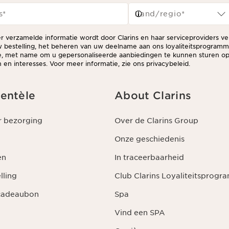
s
*
Land/regio*
er verzamelde informatie wordt door Clarins en haar serviceproviders v
 bestelling, het beheren van uw deelname aan ons loyaliteitsprogram
ie, met name om u gepersonaliseerde aanbiedingen te kunnen sturen op
en interesses. Voor meer informatie, zie ons privacybeleid.
ientèle
About Clarins
r bezorging
Over de Clarins Group
Onze geschiedenis
en
In traceerbaarheid
lling
Club Clarins Loyaliteitsprog
 cadeaubon
Spa
Vind een SPA