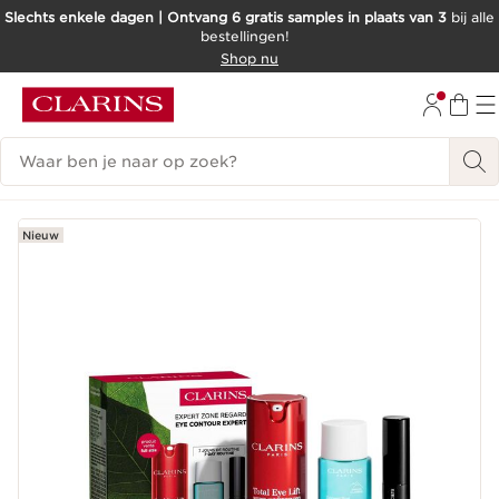
Slechts enkele dagen | Ontvang 6 gratis samples in plaats van 3
bij alle
bestellingen!
DOORGAAN NAAR INHOUD
Shop nu
GA NAAR DE VOETTEKST
Zoekgeschiedenis
Nieuw