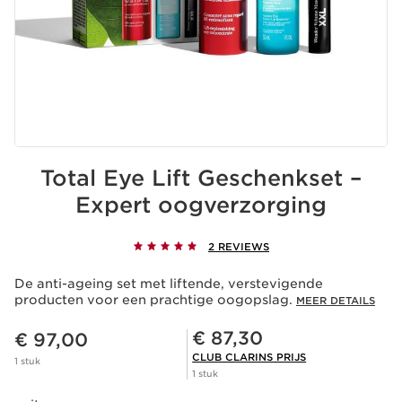
Total Eye Lift Geschenkset –
Expert oogverzorging
2 REVIEWS
De anti-ageing set met liftende, verstevigende
producten voor een prachtige oogopslag.
MEER DETAILS
Dit is nu de prijs € 97,00
Club Clarins Prijs € 87,30
€ 87,30
€ 97,00
CLUB CLARINS PRIJS
1 stuk
1 stuk