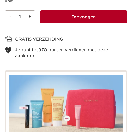
unit
-
1
+
Toevoegen
Bekijk je winkelmandje
GRATIS VERZENDING
Je kunt tot
970
punten verdienen met deze
aankoop.