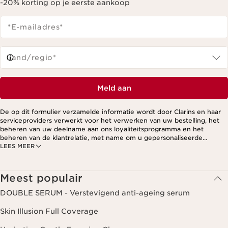
-20% korting op je eerste aankoop
*E-mailadres
*
Land/regio*
Meld aan
De op dit formulier verzamelde informatie wordt door Clarins en haar
serviceproviders verwerkt voor het verwerken van uw bestelling, het
beheren van uw deelname aan ons loyaliteitsprogramma en het
beheren van de klantrelatie, met name om u gepersonaliseerde
LEES MEER
aanbiedingen te kunnen sturen op basis van uw eerdere aankopen en
interesses. Voor meer informatie, zie ons privacybeleid.
Meest populair
DOUBLE SERUM - Verstevigend anti-ageing serum
Skin Illusion Full Coverage