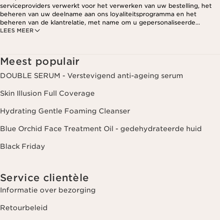
serviceproviders verwerkt voor het verwerken van uw bestelling, het
beheren van uw deelname aan ons loyaliteitsprogramma en het
beheren van de klantrelatie, met name om u gepersonaliseerde
LEES MEER
aanbiedingen te kunnen sturen op basis van uw eerdere aankopen en
interesses. Voor meer informatie, zie ons privacybeleid.
Meest populair
DOUBLE SERUM - Verstevigend anti-ageing serum
Skin Illusion Full Coverage
Hydrating Gentle Foaming Cleanser
Blue Orchid Face Treatment Oil - gedehydrateerde huid
Black Friday
Service clientèle
Informatie over bezorging
Retourbeleid