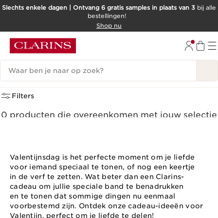
Slechts enkele dagen | Ontvang 6 gratis samples in plaats van 3
bij alle
bestellingen!
DOORGAAN NAAR INHOUD
Shop nu
GA NAAR DE VOETTEKST
Zoekgeschiedenis
Voor Valentijn
(0)
Filters
0 producten die overeenkomen met jouw selectie
Alle filters resetten
Valentijnsdag is het perfecte moment om je liefde
voor iemand speciaal te tonen, of nog een keertje
in de verf te zetten. Wat beter dan een Clarins-
cadeau om jullie speciale band te benadrukken
en te tonen dat sommige dingen nu eenmaal
voorbestemd zijn. Ontdek onze cadeau-ideeën voor
Valentijn, perfect om je liefde te delen!