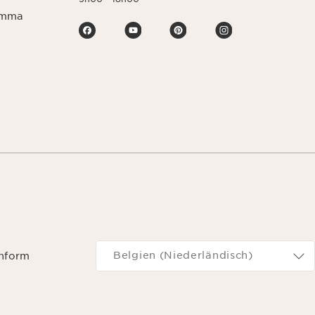
ramma
Navigeren naar
Belgien (Niederländisch)
onform