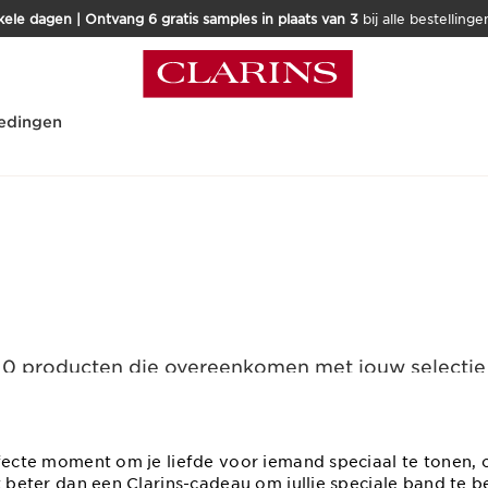
kele dagen | Ontvang 6 gratis samples in plaats van 3
bij alle bestellinge
edingen
0 producten die overeenkomen met jouw selectie
Alle filters resetten
rfecte moment om je liefde voor iemand speciaal te tonen, 
at beter dan een Clarins-cadeau om jullie speciale band te 