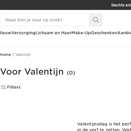
Slechts en
DOORGAAN NAAR INHOUD
Zoekgeschiedenis
GA NAAR DE VOETTEKST
Nieuw
Verzorging
Lichaam en Haar
Make-Up
Geschenken
Aanbi
Home
Valentijn
Voor Valentijn
(0)
Filters
Valentijnsdag is het pe
in de verf te zetten. W