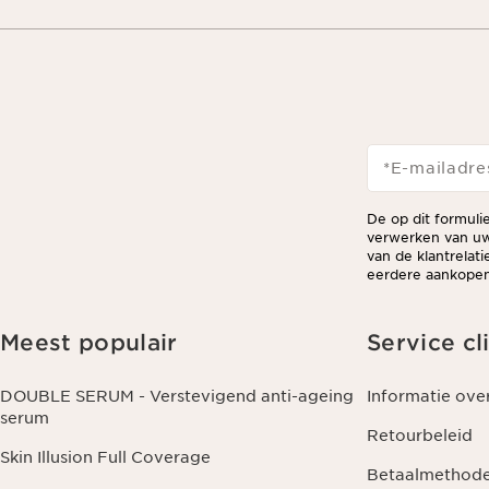
*E-mailadre
De op dit formuli
verwerken van uw
van de klantrelat
eerdere aankopen 
Meest populair
Service cl
DOUBLE SERUM - Verstevigend anti-ageing
Informatie ove
serum
Retourbeleid
Skin Illusion Full Coverage
Betaalmethod