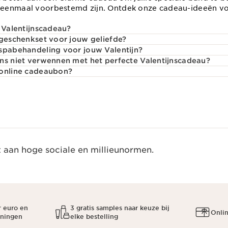
eenmaal voorbestemd zijn. Ontdek onze cadeau-ideeën voo
e Valentijnscadeau?
 geschenkset voor jouw geliefde?
 spabehandeling voor jouw Valentijn?
ns niet verwennen met het perfecte Valentijnscadeau?
 online cadeaubon?
t aan hoge sociale en millieunormen.
r euro en
3 gratis samples naar keuze bij
Onli
oningen
elke bestelling