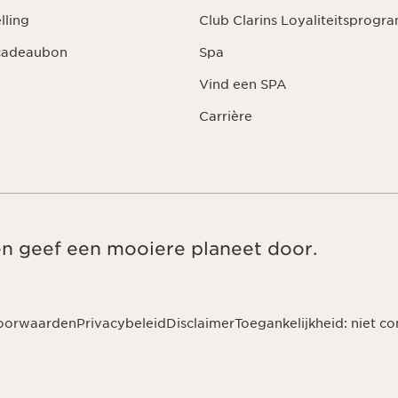
lling
Club Clarins Loyaliteitsprog
 cadeaubon
Spa
Vind een SPA
Carrière
en geef een mooiere planeet door.
oorwaarden
Privacybeleid
Disclaimer
Toegankelijkheid: niet c