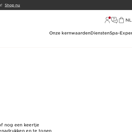
n!
Shop nu
Ta
NL
Onze kernwaarden
Diensten
Spa-Exper
of nog een keertje
benadrukken en te tonen