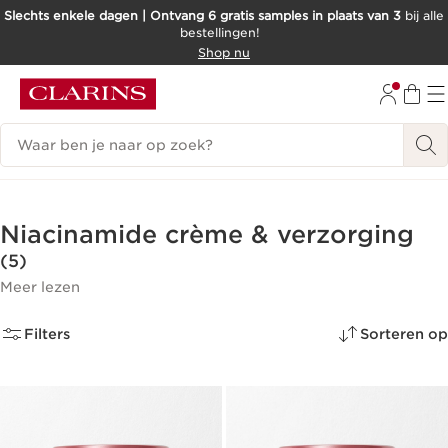
Slechts enkele dagen | Ontvang 6 gratis samples in plaats van 3
bij alle
bestellingen!
DOORGAAN NAAR INHOUD
Shop nu
GA NAAR DE VOETTEKST
Zoekgeschiedenis
Niacinamide crème & verzorging
(5)
Meer lezen
Filters
Sorteren op