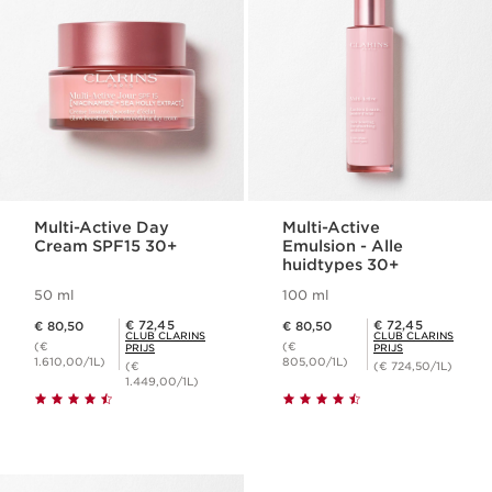
Multi-Active Day
Multi-Active
Cream SPF15 30+
Emulsion - Alle
huidtypes 30+
50 ml
100 ml
Dit is nu de prijs € 80,50
Dit is nu de prijs € 80,50
Club Clarins Prijs € 72,45
Club Clarins Prijs € 72,45
€ 72,45
€ 72,45
€ 80,50
€ 80,50
CLUB CLARINS
CLUB CLARINS
(€
(€
PRIJS
PRIJS
1.610,00/1L)
805,00/1L)
(€
(€ 724,50/1L)
1.449,00/1L)