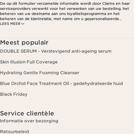
De op dit formulier verzamelde informatie wordt door Clarins en haar
serviceproviders verwerkt voor het verwerken van uw bestelling, het
beheren van uw deelname aan ons loyaliteitsprogramma en het
beheren van de klantrelatie, met name om u gepersonaliseerde
LEES MEER
aanbiedingen te kunnen sturen op basis van uw eerdere aankopen en
interesses. Voor meer informatie, zie ons privacybeleid.
Meest populair
DOUBLE SERUM - Verstevigend anti-ageing serum
Skin Illusion Full Coverage
Hydrating Gentle Foaming Cleanser
Blue Orchid Face Treatment Oil - gedehydrateerde huid
Black Friday
Service clientèle
Informatie over bezorging
Retourbeleid