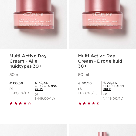
Multi-Active Day
Multi-Active Day
Cream - Alle
Cream - Droge huid
huidtypes 30+
30+
50 ml
50 ml
Dit is nu de prijs € 80,50
Dit is nu de prijs € 80,50
Club Clarins Prijs € 72,45
Club Clarins Prijs € 72,45
€ 72,45
€ 72,45
€ 80,50
€ 80,50
CLUB CLARINS
CLUB CLARINS
(€
(€
PRIJS
PRIJS
1.610,00/1L)
1.610,00/1L)
(€
(€
1.449,00/1L)
1.449,00/1L)