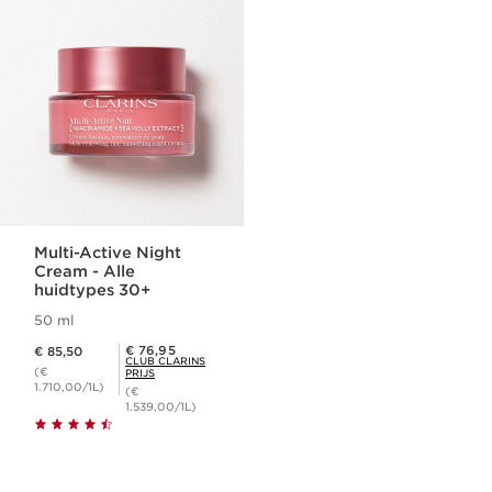
Multi-Active Night
Cream - Alle
huidtypes 30+
50 ml
Dit is nu de prijs € 85,50
Club Clarins Prijs € 76,95
€ 76,95
€ 85,50
CLUB CLARINS
(€
PRIJS
1.710,00/1L)
(€
1.539,00/1L)