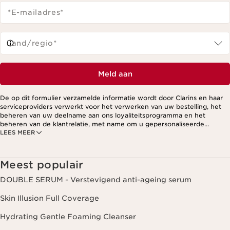
*E-mailadres
*
Land/regio*
Meld aan
De op dit formulier verzamelde informatie wordt door Clarins en haar
serviceproviders verwerkt voor het verwerken van uw bestelling, het
beheren van uw deelname aan ons loyaliteitsprogramma en het
beheren van de klantrelatie, met name om u gepersonaliseerde
LEES MEER
aanbiedingen te kunnen sturen op basis van uw eerdere aankopen en
interesses. Voor meer informatie, zie ons privacybeleid.
Meest populair
DOUBLE SERUM - Verstevigend anti-ageing serum
Skin Illusion Full Coverage
Hydrating Gentle Foaming Cleanser