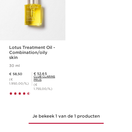
Lotus Treatment Oil -
Combination/oily
skin
30 ml
Dit is nu de prijs € 58,50
Club Clarins Prijs € 52,65
€ 52,65
€ 58,50
CLUB CLARINS
(€
PRIJS
1.950,00/1L)
(€
1.755,00/1L)
Je bekeek 1 van de 1 producten