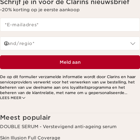
Schrijf je in voor de Clarins nieuwsbrief
-20% korting op je eerste aankoop
*E-mailadres
*
Land/regio*
Meld aan
De op dit formulier verzamelde informatie wordt door Clarins en haar
serviceproviders verwerkt voor het verwerken van uw bestelling, het
beheren van uw deelname aan ons loyaliteitsprogramma en het
beheren van de klantrelatie, met name om u gepersonaliseerde
LEES MEER
aanbiedingen te kunnen sturen op basis van uw eerdere aankopen en
interesses. Voor meer informatie, zie ons privacybeleid.
Meest populair
DOUBLE SERUM - Verstevigend anti-ageing serum
Skin Illusion Full Coverage