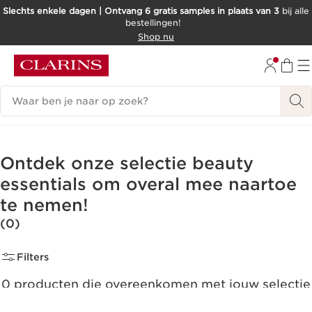
Slechts enkele dagen | Ontvang 6 gratis samples in plaats van 3
bij alle
bestellingen!
DOORGAAN NAAR INHOUD
Shop nu
GA NAAR DE VOETTEKST
Zoekgeschiedenis
Ontdek onze selectie beauty
essentials om overal mee naartoe
te nemen!
(0)
Filters
0 producten die overeenkomen met jouw selectie