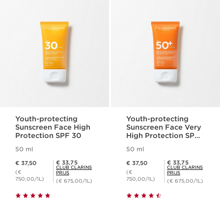
Youth-protecting
Youth-protecting
Sunscreen Face High
Sunscreen Face Very
Protection SPF 30
High Protection SPF
50+
50 ml
50 ml
Dit is nu de prijs € 37,50
Dit is nu de prijs € 37,50
Club Clarins Prijs € 33,75
Club Clarins Prijs € 33,75
€ 33,75
€ 33,75
€ 37,50
€ 37,50
CLUB CLARINS
CLUB CLARINS
(€
(€
PRIJS
PRIJS
750,00/1L)
750,00/1L)
(€ 675,00/1L)
(€ 675,00/1L)