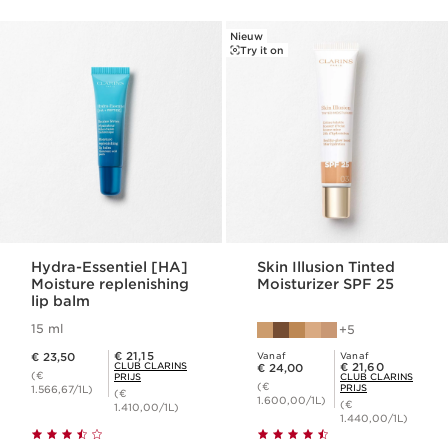
Nieuw
Try it on
Hydra-Essentiel [HA]
Skin Illusion Tinted
Moisture replenishing
Moisturizer SPF 25
lip balm
15 ml
5
Dit is nu de prijs € 23,50
Club Clarins Prijs € 21,15
€ 21,15
€ 23,50
Vanaf
Vanaf
Dit is nu de prijs € 24,00
Club Clarins Prijs € 21,60
CLUB CLARINS
€ 21,60
€ 24,00
(€
PRIJS
CLUB CLARINS
(€
PRIJS
1.566,67/1L)
(€
1.600,00/1L)
(€
1.410,00/1L)
1.440,00/1L)