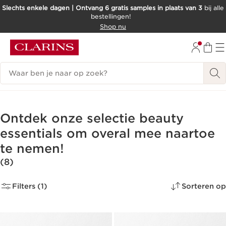
Slechts enkele dagen | Ontvang 6 gratis samples in plaats van 3
bij alle
bestellingen!
DOORGAAN NAAR INHOUD
Shop nu
GA NAAR DE VOETTEKST
Zoekgeschiedenis
Ontdek onze selectie beauty
essentials om overal mee naartoe
te nemen!
(8)
Filters (1)
Sorteren op