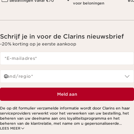
bestellingen vanaf €70
voor beloningen
Schrijf je in voor de Clarins nieuwsbrief
-20% korting op je eerste aankoop
*E-mailadres
*
Land/regio*
Meld aan
De op dit formulier verzamelde informatie wordt door Clarins en haar
serviceproviders verwerkt voor het verwerken van uw bestelling, het
beheren van uw deelname aan ons loyaliteitsprogramma en het
beheren van de klantrelatie, met name om u gepersonaliseerde
LEES MEER
aanbiedingen te kunnen sturen op basis van uw eerdere aankopen en
interesses. Voor meer informatie, zie ons privacybeleid.