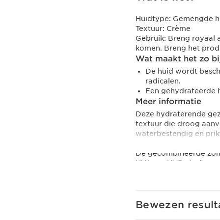
Huidtype:
Gemengde hui
Textuur:
Crème
Gebruik:
Breng royaal a
komen. Breng het prod
Wat maakt het zo bi
De huid wordt besch
radicalen.
Een gehydrateerde hu
Meer informatie
Deze hydraterende gez
textuur die droog aanvo
waterbestendig en prikt
De gecombineerde zonn
UVA- en UVB-stralen en
Het extract van biolog
tegelijk een verstevig
derivaat bezit antioxi
tegen het effect van vri
Bewezen result