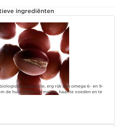
tieve ingrediënten
INHOUD
iologische arganolie, erg rijk aan omega 6- en 9-
om de huid soepel te maken, haar te voeden en te