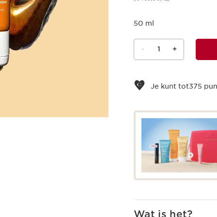
50 ml
-
1
+
Bekijk je winkelmandje
Je kunt tot
375
pun
Wat is het?