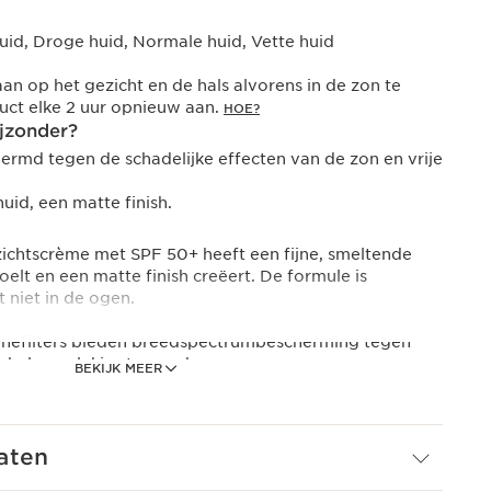
d, Droge huid, Normale huid, Vette huid
an op het gezicht en de hals alvorens in de zon te
uct elke 2 uur opnieuw aan.
HOE?
jzonder?
ermd tegen de schadelijke effecten van de zon en vrije
id, een matte finish.
ichtscrème met SPF 50+ heeft een fijne, smeltende
elt en een matte finish creëert. De formule is
 niet in de ogen.
efilters bieden breedspectrumbescherming tegen
 helpen vlekjes te voorkomen.
BEKIJK MEER
ische cacao geeft de huidhydratatie een boost en heeft
ende werking die rimpels tegengaat. Het vitamine E-
derende eigenschappen en helpt de huid te beschermen
je radicalen.
aten