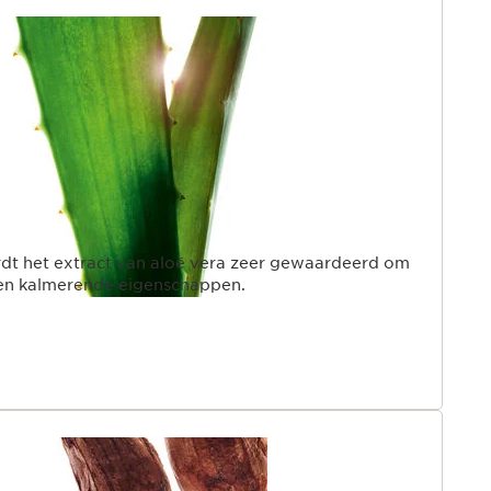
rdt het extract van aloë vera zeer gewaardeerd om
en kalmerende eigenschappen.