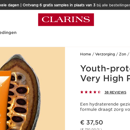
kele dagen | Ontvang 6 gratis samples in plaats van 3
bij alle bestellinge
edingen
Home
Verzorging
Zon
Youth-prot
Very High 
38 REVIEWS
Een hydraterende gezi
formule draagt zorg vo
Dit is nu de prijs € 37,50
€ 37,50
(€ 750,00/1L)