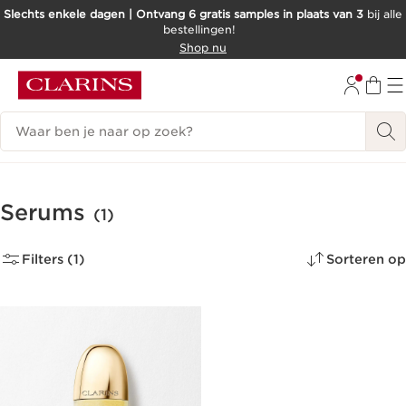
Slechts enkele dagen | Ontvang 6 gratis samples in plaats van 3
bij alle
bestellingen!
DOORGAAN NAAR INHOUD
Shop nu
GA NAAR DE VOETTEKST
Zoekgeschiedenis
Serums
(1)
Filters (1)
Sorteren op