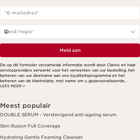
*E-mailadres
*
Land/regio*
Meld aan
De op dit formulier verzamelde informatie wordt door Clarins en haar
serviceproviders verwerkt voor het verwerken van uw bestelling, het
beheren van uw deelname aan ons loyaliteitsprogramma en het
beheren van de klantrelatie, met name om u gepersonaliseerde
LEES MEER
aanbiedingen te kunnen sturen op basis van uw eerdere aankopen en
interesses. Voor meer informatie, zie ons privacybeleid.
Meest populair
DOUBLE SERUM - Verstevigend anti-ageing serum
Skin Illusion Full Coverage
Hydrating Gentle Foaming Cleanser