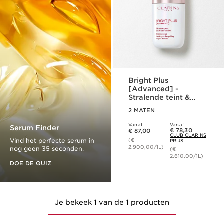
Bright Plus
[Advanced] -
Stralende teint &
anti-pigmentvlekken
2 MATEN
serum
Vanaf
Vanaf
Dit is nu de prijs € 87,00
Serum Finder
Club Clarins Prijs € 78,30
€ 78,30
€ 87,00
CLUB CLARINS
Vind het perfecte serum in
(€
PRIJS
2.900,00/1L)
nog geen 35 seconden.
(€
2.610,00/1L)
DOE DE QUIZ
Je bekeek 1 van de 1 producten