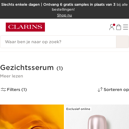
Slechts enkele dagen | Ontvang 6 gratis samples in plaats van 3
bij alle
bestellingen!
DOORGAAN NAAR INHOUD
Shop nu
GA NAAR DE VOETTEKST
Zoekgeschiedenis
Gezichtsserum
(1)
Meer lezen
Filters (1)
Sorteren op
Exclusief online