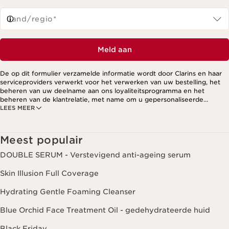
Land/regio*
Meld aan
De op dit formulier verzamelde informatie wordt door Clarins en haar
serviceproviders verwerkt voor het verwerken van uw bestelling, het
beheren van uw deelname aan ons loyaliteitsprogramma en het
beheren van de klantrelatie, met name om u gepersonaliseerde
LEES MEER
aanbiedingen te kunnen sturen op basis van uw eerdere aankopen en
interesses. Voor meer informatie, zie ons privacybeleid.
Meest populair
DOUBLE SERUM - Verstevigend anti-ageing serum
Skin Illusion Full Coverage
Hydrating Gentle Foaming Cleanser
Blue Orchid Face Treatment Oil - gedehydrateerde huid
Black Friday