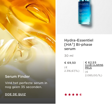
Hydra-Essentiel
[HA²] Bi-phase
serum
30 ml
Dit is nu de prijs € 69,50
Club Clarins Prijs € 62,55
€ 62,55
€ 69,50
CLUB CLARINS
(€
PRIJS
2.316,67/1L)
(€
2.085,00/1L)
Serum Finder
Vind het perfecte serum in
nog geen 35 seconden.
DOE DE QUIZ