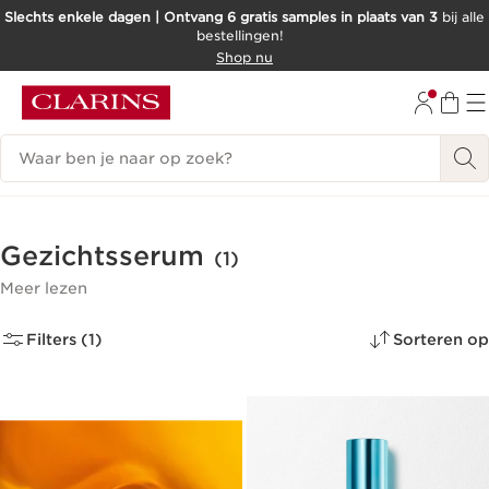
Slechts enkele dagen | Ontvang 6 gratis samples in plaats van 3
bij alle
bestellingen!
DOORGAAN NAAR INHOUD
Shop nu
GA NAAR DE VOETTEKST
Zoekgeschiedenis
Gezichtsserum
(1)
Meer lezen
Filters (1)
Sorteren op