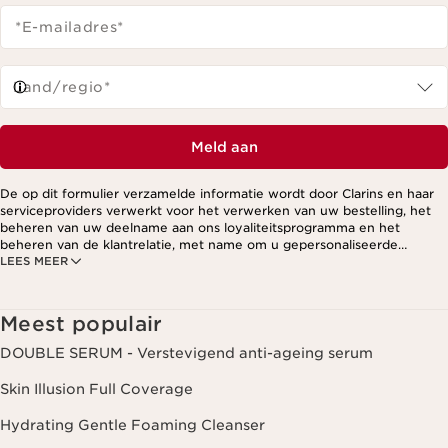
*E-mailadres
*
Land/regio*
Meld aan
De op dit formulier verzamelde informatie wordt door Clarins en haar
serviceproviders verwerkt voor het verwerken van uw bestelling, het
beheren van uw deelname aan ons loyaliteitsprogramma en het
beheren van de klantrelatie, met name om u gepersonaliseerde
LEES MEER
aanbiedingen te kunnen sturen op basis van uw eerdere aankopen en
interesses. Voor meer informatie, zie ons privacybeleid.
Meest populair
DOUBLE SERUM - Verstevigend anti-ageing serum
Skin Illusion Full Coverage
Hydrating Gentle Foaming Cleanser