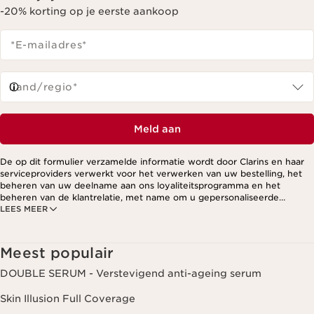
-20% korting op je eerste aankoop
*E-mailadres
*
Land/regio*
Meld aan
De op dit formulier verzamelde informatie wordt door Clarins en haar
serviceproviders verwerkt voor het verwerken van uw bestelling, het
beheren van uw deelname aan ons loyaliteitsprogramma en het
beheren van de klantrelatie, met name om u gepersonaliseerde
LEES MEER
aanbiedingen te kunnen sturen op basis van uw eerdere aankopen en
interesses. Voor meer informatie, zie ons privacybeleid.
Meest populair
DOUBLE SERUM - Verstevigend anti-ageing serum
Skin Illusion Full Coverage