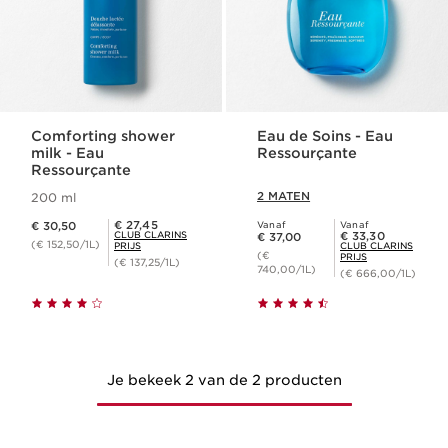
Comforting shower
Eau de Soins - Eau
milk - Eau
Ressourçante
Ressourçante
2 MATEN
200 ml
Dit is nu de prijs € 30,50
Club Clarins Prijs € 27,45
€ 27,45
€ 30,50
Vanaf
Vanaf
Dit is nu de prijs € 37,00
Club Clarins Prijs € 33,30
CLUB CLARINS
€ 33,30
€ 37,00
(€ 152,50/1L)
PRIJS
CLUB CLARINS
(€
PRIJS
(€ 137,25/1L)
740,00/1L)
(€ 666,00/1L)
Je bekeek 2 van de 2 producten