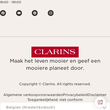
9h00 - 18h00
Maak het leven mooier en geef een
mooiere planeet door.
Copyright © Clarins. All rights reserved.
Algemene verkoopvoorwaarden
Privacybeleid
Disclaimer
Toegankelijkheid: niet conform
Navigeren naar
Belgien (Niederländisch)