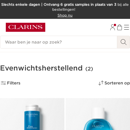
Slechts enkele dagen | Ontvang 6 gratis samples in plaats van 3
bij alle
bestellingen!
DOORGAAN NAAR INHOUD
Shop nu
GA NAAR DE VOETTEKST
Zoekgeschiedenis
Evenwichtsherstellend
(2)
Filters
Sorteren op