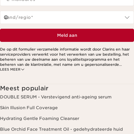
Land/regio*
Meld aan
De op dit formulier verzamelde informatie wordt door Clarins en haar
serviceproviders verwerkt voor het verwerken van uw bestelling, het
beheren van uw deelname aan ons loyaliteitsprogramma en het
beheren van de klantrelatie, met name om u gepersonaliseerde
LEES MEER
aanbiedingen te kunnen sturen op basis van uw eerdere aankopen en
interesses. Voor meer informatie, zie ons privacybeleid.
Meest populair
DOUBLE SERUM - Verstevigend anti-ageing serum
Skin Illusion Full Coverage
Hydrating Gentle Foaming Cleanser
Blue Orchid Face Treatment Oil - gedehydrateerde huid