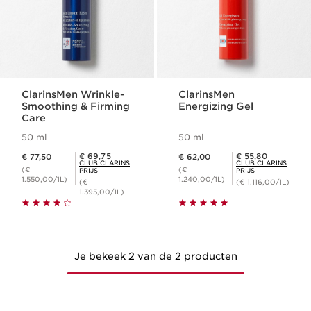
ClarinsMen Wrinkle-
ClarinsMen
Smoothing & Firming
Energizing Gel
Care
50 ml
50 ml
Dit is nu de prijs € 77,50
Dit is nu de prijs € 62,00
Club Clarins Prijs € 69,75
Club Clarins Prijs € 55,80
€ 69,75
€ 55,80
€ 77,50
€ 62,00
CLUB CLARINS
CLUB CLARINS
(€
(€
PRIJS
PRIJS
1.550,00/1L)
1.240,00/1L)
(€
(€ 1.116,00/1L)
1.395,00/1L)
Je bekeek 2 van de 2 producten