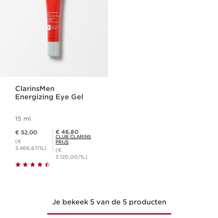
ClarinsMen
Energizing Eye Gel
15 ml
Dit is nu de prijs € 52,00
Club Clarins Prijs € 46,80
€ 46,80
€ 52,00
CLUB CLARINS
(€
PRIJS
3.466,67/1L)
(€
3.120,00/1L)
Je bekeek 5 van de 5 producten