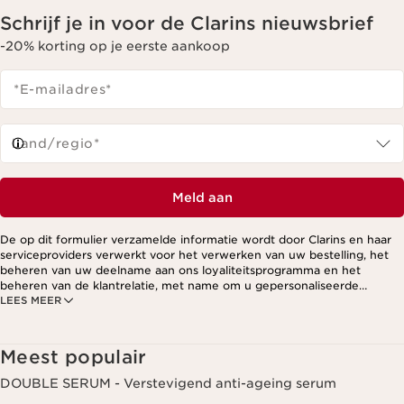
Schrijf je in voor de Clarins nieuwsbrief
-20% korting op je eerste aankoop
*E-mailadres
*
Land/regio*
Meld aan
De op dit formulier verzamelde informatie wordt door Clarins en haar
serviceproviders verwerkt voor het verwerken van uw bestelling, het
beheren van uw deelname aan ons loyaliteitsprogramma en het
beheren van de klantrelatie, met name om u gepersonaliseerde
LEES MEER
aanbiedingen te kunnen sturen op basis van uw eerdere aankopen en
interesses. Voor meer informatie, zie ons privacybeleid.
Meest populair
DOUBLE SERUM - Verstevigend anti-ageing serum