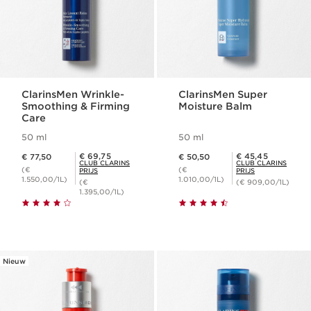
ClarinsMen Wrinkle-
ClarinsMen Super
Smoothing & Firming
Moisture Balm
Care
50 ml
50 ml
Dit is nu de prijs € 77,50
Dit is nu de prijs € 50,50
Club Clarins Prijs € 69,75
Club Clarins Prijs € 45,45
€ 69,75
€ 45,45
€ 77,50
€ 50,50
CLUB CLARINS
CLUB CLARINS
(€
(€
PRIJS
PRIJS
1.550,00/1L)
1.010,00/1L)
(€
(€ 909,00/1L)
1.395,00/1L)
Nieuw