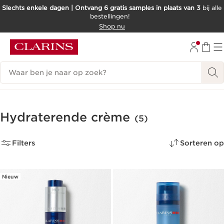
Slechts enkele dagen | Ontvang 6 gratis samples in plaats van 3
bij alle
bestellingen!
DOORGAAN NAAR INHOUD
Shop nu
GA NAAR DE VOETTEKST
Zoekgeschiedenis
Hydraterende crème
(5)
Filters
Sorteren op
Nieuw