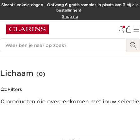
Slechts enkele dagen | Ontvang 6 gratis samples in plaats van 3
bij alle
bestellingen!
DOORGAAN NAAR INHOUD
Shop nu
GA NAAR DE VOETTEKST
Zoekgeschiedenis
Lichaam
(0)
Filters
0 producten die overeenkomen met jouw selectie
Alle filters resetten