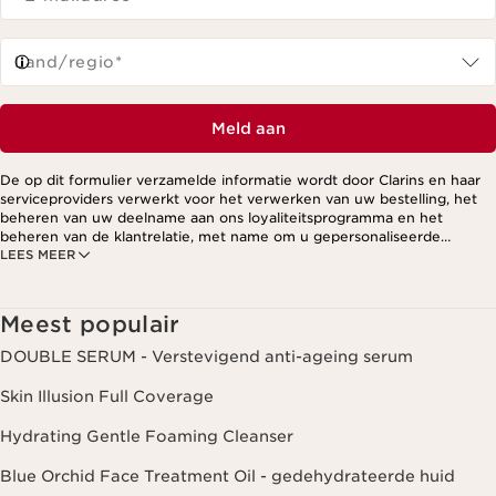
Land/regio*
Meld aan
De op dit formulier verzamelde informatie wordt door Clarins en haar
serviceproviders verwerkt voor het verwerken van uw bestelling, het
beheren van uw deelname aan ons loyaliteitsprogramma en het
beheren van de klantrelatie, met name om u gepersonaliseerde
LEES MEER
aanbiedingen te kunnen sturen op basis van uw eerdere aankopen en
interesses. Voor meer informatie, zie ons privacybeleid.
Meest populair
DOUBLE SERUM - Verstevigend anti-ageing serum
Skin Illusion Full Coverage
Hydrating Gentle Foaming Cleanser
Blue Orchid Face Treatment Oil - gedehydrateerde huid