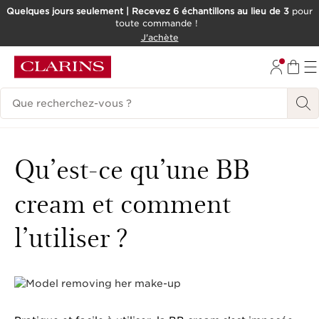
Quelques jours seulement | Recevez 6 échantillons au lieu de 3
pour
toute commande !
ALLER AU CONTENU
J'achète
CONSULTER LE PIED DE PAGE
Historique des recherches
Qu’est-ce qu’une BB
cream et comment
l’utiliser ?