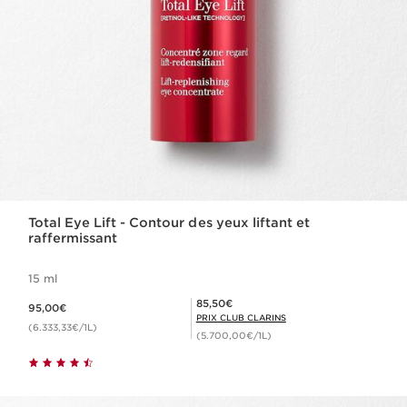
Total Eye Lift - Contour des yeux liftant et
raffermissant
15 ml
Nouveau prix 95,00€
Prix Club Clarins 85,50€
85,50€
95,00€
PRIX CLUB CLARINS
(6.333,33€/1L)
(5.700,00€/1L)