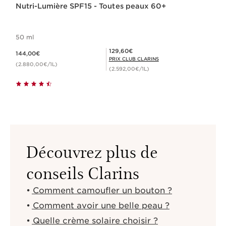
Nutri-Lumière SPF15 - Toutes peaux 60+
50 ml
Nouveau prix 144,00€
Prix Club Clarins 129,60€
129,60€
144,00€
PRIX CLUB CLARINS
(2.880,00€/1L)
(2.592,00€/1L)
Découvrez plus de
conseils Clarins
Comment camoufler un bouton ?
Comment avoir une belle peau ?
Quelle crème solaire choisir ?