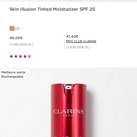
Skin Illusion Tinted Moisturizer SPF 25
03
Nouveau prix 46,00€
Prix Club Clarins 41,40€
41,40€
46,00€
PRIX CLUB CLARINS
(1.150,00€/1L)
(1.035,00€/1L)
Meilleure vente
Rechargeable