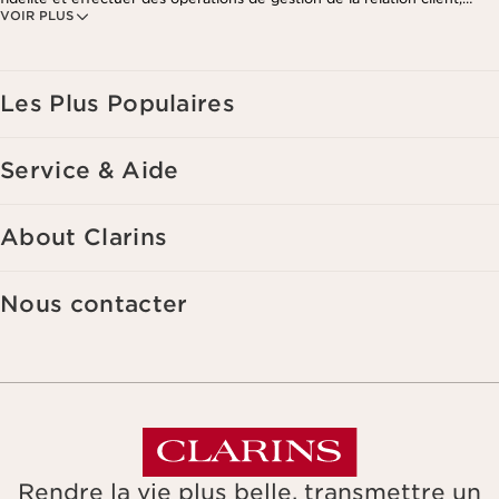
VOIR PLUS
notamment pour vous adresser des offres personnalisées en fonction
de vos précédents achats et intérêts. Pour en savoir plus, veuillez
consulter notre politique de respect de la vie privée.
Les Plus Populaires
Service & Aide
About Clarins
Nous contacter
Rendre la vie plus belle, transmettre un