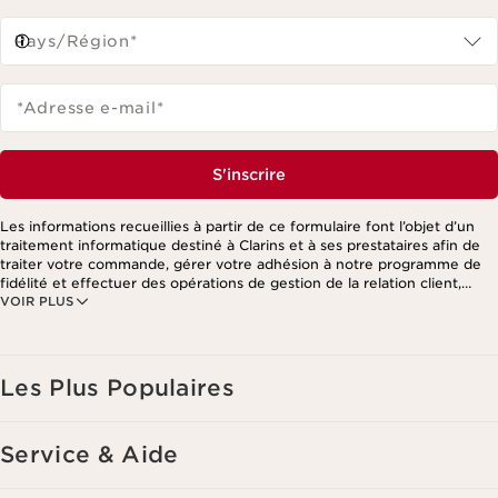
Pays/Région*
*Adresse e-mail
*
S'inscrire
Les informations recueillies à partir de ce formulaire font l’objet d’un
traitement informatique destiné à Clarins et à ses prestataires afin de
traiter votre commande, gérer votre adhésion à notre programme de
fidélité et effectuer des opérations de gestion de la relation client,
VOIR PLUS
notamment pour vous adresser des offres personnalisées en fonction
de vos précédents achats et intérêts. Pour en savoir plus, veuillez
consulter notre politique de respect de la vie privée.
Les Plus Populaires
Service & Aide