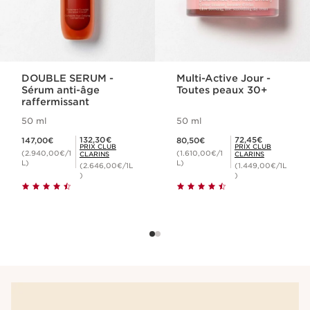
DOUBLE SERUM -
Multi-Active Jour -
Sérum anti-âge
Toutes peaux 30+
raffermissant
50 ml
50 ml
Nouveau prix 147,00€
Nouveau prix 80,50€
Prix Club Clarins 132,30€
Prix Club Clarins 72,45€
132,30€
72,45€
147,00€
80,50€
PRIX CLUB
PRIX CLUB
(2.940,00€/1
(1.610,00€/1
CLARINS
CLARINS
L)
L)
(2.646,00€/1L
(1.449,00€/1L
)
)