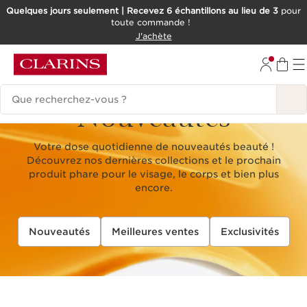
Quelques jours seulement | Recevez 6 échantillons au lieu de 3
pour
toute commande !
ALLER AU CONTENU
J'achète
CONSULTER LE PIED DE PAGE
Historique des recherches
Nouveautés
Votre dose quotidienne de nouveautés beauté !
Découvrez nos dernières collections et le prochain
produit phare pour le visage, le corps et bien plus
encore.
Nouveautés
Meilleures ventes
Exclusivités