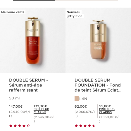
Meilleure vente
Nouveau
ALLER AU CONTENU
Try it on
DOUBLE SERUM -
DOUBLE SERUM
Sérum anti-âge
FOUNDATION - Fond
raffermissant
de teint Sérum Éclat
et Hybride
50 ml
L4N
Nouveau prix 147,00€
Nouveau prix 62,00€
Prix Club Clarins 132,30€
Prix Club Clarins 55,80€
132,30€
55,80€
147,00€
62,00€
PRIX CLUB
PRIX CLUB
(2.940,00€/1
(2.066,67€/1
CLARINS
CLARINS
L)
L)
(2.646,00€/1L
(1.860,00€/1L
)
)