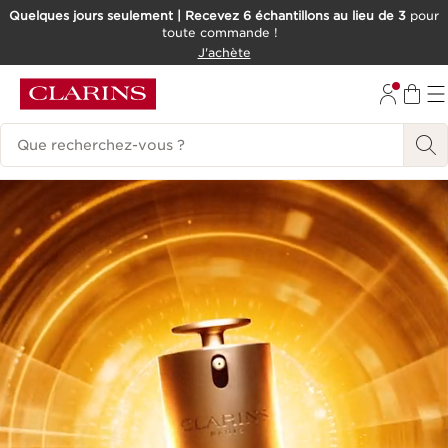
Quelques jours seulement | Recevez 6 échantillons au lieu de 3
pour
toute commande !
ALLER AU CONTENU
J'achète
CONSULTER LE PIED DE PAGE
Historique des recherches