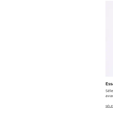
Ess
Séle
avan
SÉL