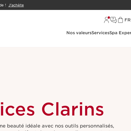
e !
J'achète
L
FR
Nos valeurs
Services
Spa Exper
ices Clarins
ne beauté idéale avec nos outils personnalisés,