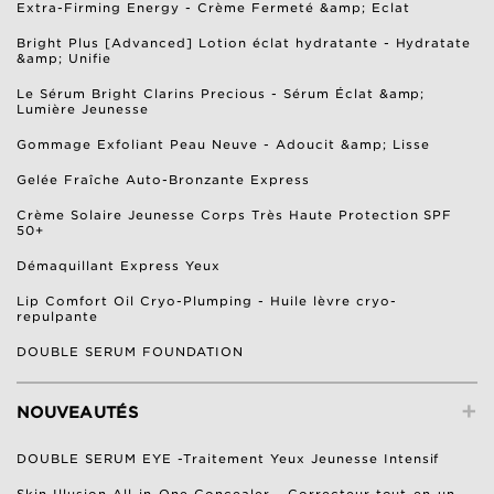
Extra-Firming Energy - Crème Fermeté &amp; Eclat
Bright Plus [Advanced] Lotion éclat hydratante - Hydratate
&amp; Unifie
Le Sérum Bright Clarins Precious - Sérum Éclat &amp;
Lumière Jeunesse
Gommage Exfoliant Peau Neuve - Adoucit &amp; Lisse
Gelée Fraîche Auto-Bronzante Express
Crème Solaire Jeunesse Corps Très Haute Protection SPF
50+
Démaquillant Express Yeux
Lip Comfort Oil Cryo-Plumping - Huile lèvre cryo-
repulpante
DOUBLE SERUM FOUNDATION
+
NOUVEAUTÉS
DOUBLE SERUM EYE -Traitement Yeux Jeunesse Intensif
Skin Illusion All-in-One Concealer - Correcteur tout-en-un