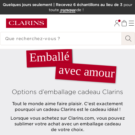
Quelques jours seulement | Recevez 6 échantillons au lieu de 3
pour
toute commande !
ALLER AU CONTENU
J'achète
CONSULTER LE PIED DE PAGE
HISTORIQUE DES RECHERCHES
Emballé
avec amour
Options d’emballage cadeau Clarins
Tout le monde aime faire plaisir. C'est exactement
pourquoi un cadeau Clarins est le cadeau idéal !
Lorsque vous achetez sur Clarins.com, vous pouvez
sublimer votre achat avec un emballage cadeau
de votre choix.