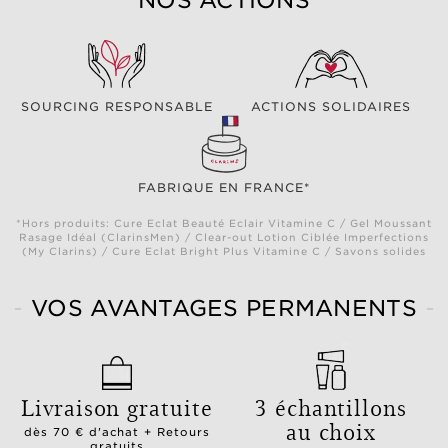
NOS ACTIONS
SOURCING RESPONSABLE
ACTIONS SOLIDAIRES
FABRIQUE EN FRANCE*
*Hors produits: Cure Eclat Beauté Eclair Vitamine C / Gel Moussant
Rasage Idéal (ClarinsMen) / Clear-out Lotion Ciblée Imperfections
(My Clarins) / Cure Eclat Bright Plus Vitamine C / Savons solides
VOS AVANTAGES PERMANENTS
Livraison gratuite
3 échantillons
au choix
dès 70 € d'achat + Retours
gratuits