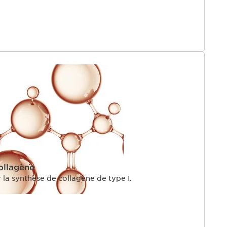
ollagène
 la synthèse de collagène de type I.