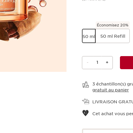
Économisez 20%
50 ml Refill
50 ml
-
1
+
Voir le panier
3 échantillon(s) g
gratuit au panier
LIVRAISON GRAT
Cet achat vous pe