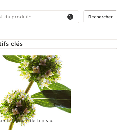
ot du produit
*
Rechercher
ifs clés
U
iser la fermeté de la peau.