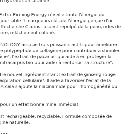
 d'hydratation cutanée
 ! Extra-Firming Energy réveille toute l’énergie du
jour cible 4 marqueurs clés de l’énergie perçue d'un
a Recherche Clarins : aspect repulpé de la peau, rides de
urire, relâchement cutané.
LOGY associe trois puissants actifs pour améliorer
 le polypeptide de collagène pour contribuer à stimuler
ène*, l'extrait de pacanier qui aide à en protéger la
e mitracarpus bio pour aider à renforcer sa structure*.
tre nouvel ingrédient star : l’extrait de ginseng rouge
espiration cellulaire*. Il aide à favoriser l'éclat de la
 A cela s'ajoute la niacinamide pour l'homogénéité du
 pour un effet bonne mine immédiat.
st rechargeable, recyclable. Formule composée de
ine naturelle.