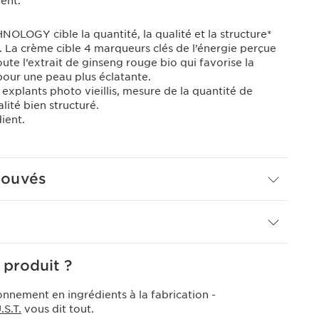
ient.
OGY cible la quantité, la qualité et la structure*
. La crème cible 4 marqueurs clés de l’énergie perçue
oute l’extrait de ginseng rouge bio qui favorise la
 pour une peau plus éclatante.
r explants photo vieillis, mesure de la quantité de
ité bien structuré.
dient.
rouvés
 produit ?
onnement en ingrédients à la fabrication -
S.T.
vous dit tout.