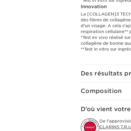
*Test in vitro sur ingréd
Innovation
La [COLLAGEN]3 TECHNOL
des fibres de collagène
d’un visage. A cela s’aj
respiration cellulaire**
*Test ex vivo réalisé su
collagène de bonne qual
**Test in vitro sur ingré
Des résultats p
Composition
D’où vient votre
De l'approvisi
CLARINS T.R.U.