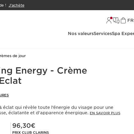
e !
J'achète
L
FR
Nos valeurs
Services
Spa Exper
rèmes de jour
ing Energy - Crème
Eclat
IRES
& éclat qui révèle toute l’énergie du visage pour une
isse, éclatante et d'apparence énergique.
EN SAVOIR PLUS
Prix Club Clarins 96,30€
96,30€
PRIX CLUB CLARINS