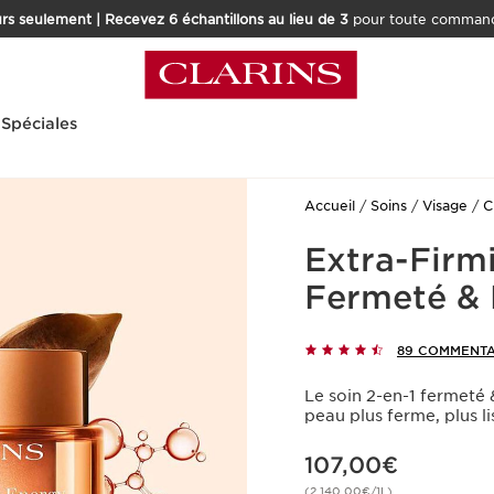
rs seulement | Recevez 6 échantillons au lieu de 3
pour toute command
 Spéciales
Accueil
Soins
Visage
C
Extra-Firm
Fermeté & 
89 COMMENTA
Le soin 2-en-1 fermeté 
peau plus ferme, plus l
Nouveau prix 107,00€
107,00€
(2.140,00€/1L)