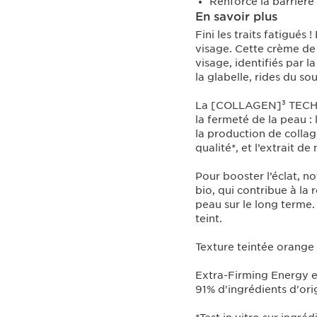
Renforce la barrière
En savoir plus
Fini les traits fatigués
visage. Cette crème de 
visage, identifiés par l
la glabelle, rides du so
La [COLLAGEN]³ TECHNO
la fermeté de la peau :
la production de collag
qualité*, et l’extrait d
Pour booster l’éclat, no
bio, qui contribue à la r
peau sur le long terme.
teint.
Texture teintée orange
Extra-Firming Energy e
91% d'ingrédients d'orig