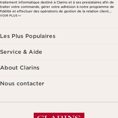
traitement informatique destiné à Clarins et à ses prestataires afin de
traiter votre commande, gérer votre adhésion à notre programme de
fidélité et effectuer des opérations de gestion de la relation client,
VOIR PLUS
notamment pour vous adresser des offres personnalisées en fonction
de vos précédents achats et intérêts. Pour en savoir plus, veuillez
consulter notre politique de respect de la vie privée.
Les Plus Populaires
Service & Aide
About Clarins
Nous contacter