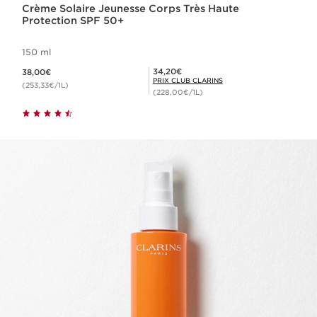
Crème Solaire Jeunesse Corps Très Haute
Protection SPF 50+
150 ml
Nouveau prix 38,00€
Prix Club Clarins 34,20€
34,20€
38,00€
PRIX CLUB CLARINS
(253,33€/1L)
(228,00€/1L)