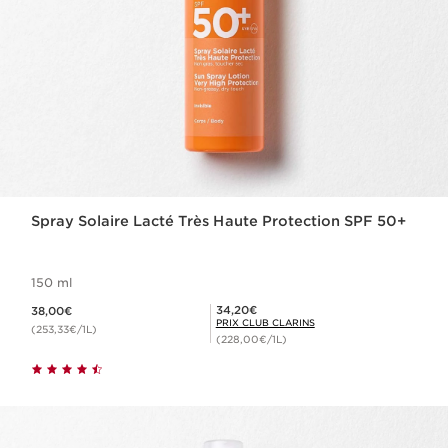
Spray Solaire Lacté Très Haute Protection SPF 50+
150 ml
Nouveau prix 38,00€
Prix Club Clarins 34,20€
34,20€
38,00€
PRIX CLUB CLARINS
(253,33€/1L)
(228,00€/1L)