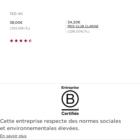
150 ml
Nouveau prix 38,00€
Prix Club Clarins 34,20€
34,20€
38,00€
PRIX CLUB CLARINS
(253,33€/1L)
(228,00€/1L)
Cette entreprise respecte des normes sociales
et environnementales élevées.
En savoir plus