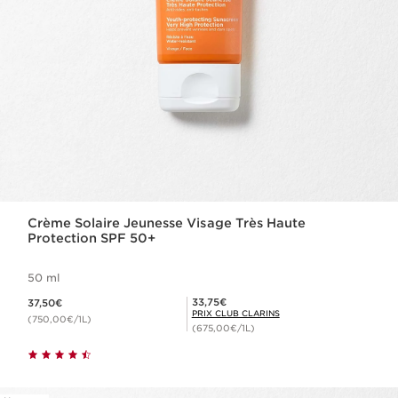
Crème Solaire Jeunesse Visage Très Haute
Protection SPF 50+
50 ml
Nouveau prix 37,50€
Prix Club Clarins 33,75€
33,75€
37,50€
PRIX CLUB CLARINS
(750,00€/1L)
(675,00€/1L)