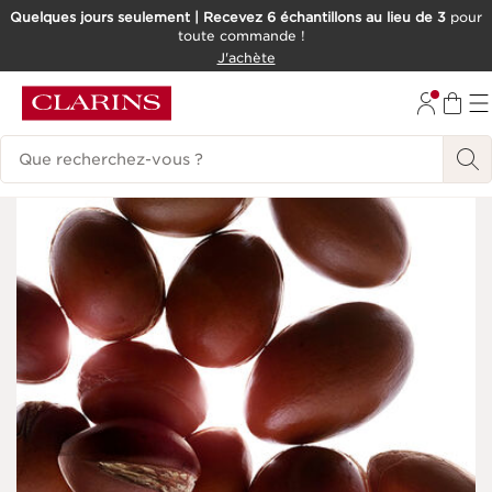
Quelques jours seulement | Recevez 6 échantillons au lieu de 3
pour
toute commande !
ALLER AU CONTENU
J'achète
CONSULTER LE PIED DE PAGE
Historique des recherches