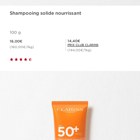
Shampooing solide nourrissant
100 g
Nouveau prix 16,00€
Prix Club Clarins 14,40€
14,40€
16,00€
PRIX CLUB CLARINS
(160,00€/1kg)
(144,00€/1kg)