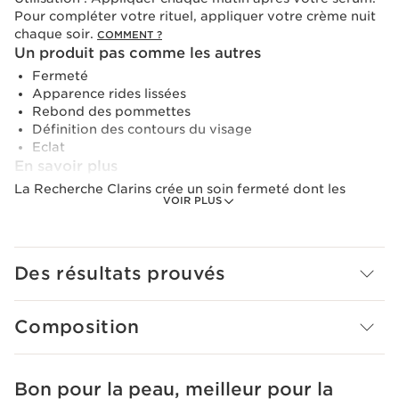
Pour compléter votre rituel, appliquer votre crème nuit
chaque soir.
COMMENT ?
Un produit pas comme les autres
Fermeté
Apparence rides lissées
Rebond des pommettes
Définition des contours du visage
Eclat
En savoir plus
La Recherche Clarins crée un soin fermeté dont les
VOIR PLUS
puissants actifs aident à booster les réserves en
collagène* pour une peau plus ferme en 7 jours.**
Une crème jour fermeté nouvelle génération. Sa
Des résultats prouvés
innovation*** [COLLAGEN]³ TECHNOLOGY a une action
ciblée sur le collagène grâce à son puissant trio d'actifs.
- Polypeptide de collagène.
Composition
- Extrait de pacanier.
- Extrait de mitracarpus.
Le niacinamide, molécule de jeunesse, aide à améliorer
Bon pour la peau, meilleur pour la
ALLER AU CONTENU