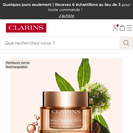
Quelques jours seulement | Recevez 6 échantillons au lieu de 3
pour
toute commande !
ALLER AU CONTENU
J'achète
CONSULTER LE PIED DE PAGE
Historique des recherches
Meilleure vente
Rechargeable