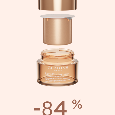
-84
%