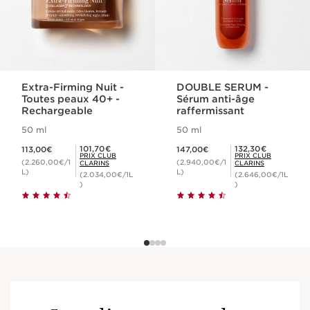
Extra-Firming Nuit -
DOUBLE SERUM -
Toutes peaux 40+ -
Sérum anti-âge
Rechargeable
raffermissant
50 ml
50 ml
Nouveau prix 113,00€
Nouveau prix 147,00€
Prix Club Clarins 101,70€
Prix Club Clarins 132,30€
101,70€
132,30€
113,00€
147,00€
PRIX CLUB
PRIX CLUB
(2.260,00€/1
(2.940,00€/1
CLARINS
CLARINS
L)
L)
(2.034,00€/1L
(2.646,00€/1L
)
)