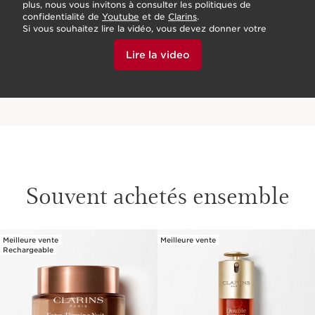
plus, nous vous invitons à consulter les politiques de
confidentialité de
Youtube
et de
Clarins
.
Si vous souhaitez lire la vidéo, vous devez donner votre
accord en cliquant ci-dessous.
Lire la video
Souvent achetés ensemble
Meilleure vente
Meilleure vente
ALLER AU CONTENU
Rechargeable