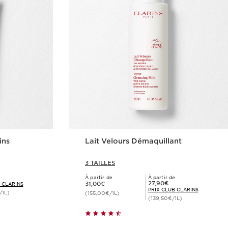
ins
Lait Velours Démaquillant
3 TAILLES
À partir de
À partir de
Nouveau prix 31,00€
Prix Club Clarins 27,90€
27,90€
31,00€
 CLARINS
PRIX CLUB CLARINS
/1L)
(155,00€/1L)
(139,50€/1L)
de
Achat rapide