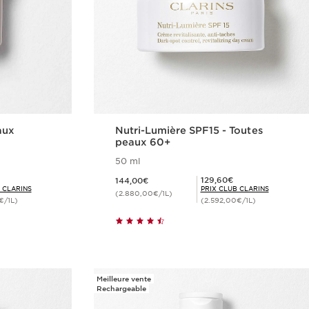
aux
Nutri-Lumière SPF15 - Toutes
peaux 60+
50 ml
Nouveau prix 144,00€
Prix Club Clarins 129,60€
129,60€
144,00€
 CLARINS
PRIX CLUB CLARINS
(2.880,00€/1L)
€/1L)
(2.592,00€/1L)
de
Achat rapide
Meilleure vente
Rechargeable