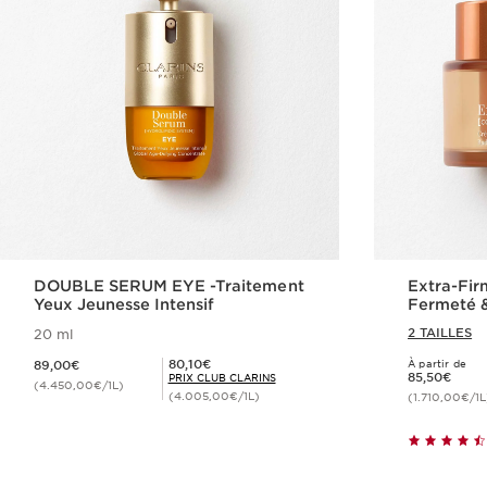
DOUBLE SERUM EYE -Traitement
Extra-Fir
Yeux Jeunesse Intensif
Fermeté &
2 TAILLES
20 ml
Nouveau prix 89,00€
Prix Club Clarins 80,10€
80,10€
89,00€
À partir de
Nouveau prix 85,50€
85,50€
PRIX CLUB CLARINS
(4.450,00€/1L)
(4.005,00€/1L)
(1.710,00€/1L
Achat rapide