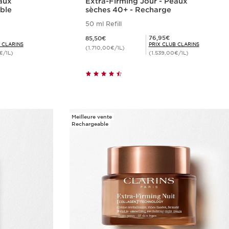
eaux
Extra-Firming Jour - Peaux
ble
sèches 40+ - Recharge
50 ml Refill
Nouveau prix 85,50€
Prix Club Clarins 76,95€
76,95€
85,50€
 CLARINS
PRIX CLUB CLARINS
(1.710,00€/1L)
€/1L)
(1.539,00€/1L)
de
Achat rapide
Meilleure vente
Rechargeable