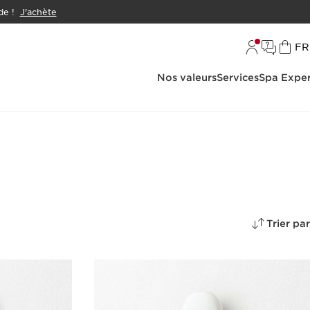
e !
J'achète
L
FR
Nos valeurs
Services
Spa Exper
Trier par