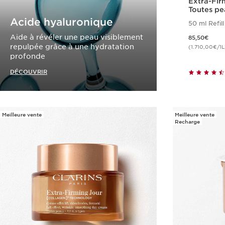
Extra-Fir
Toutes pe
Acide hyaluronique
50 ml Refill
Nouveau prix 85,50€
Aide à révéler une peau visiblement
85,50€
repulpée grâce à une hydratation
(1.710,00€/1L
profonde
DÉCOUVRIR
Meilleure vente
Meilleure vente
Recharge