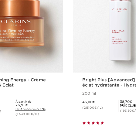
ming Energy - Crème
Bright Plus [Advanced]
 Eclat
éclat hydratante - Hydr
Unifie
200 ml
Nouveau prix 43,00€
Prix Club Clarins 38,70€
38,70€
À partir de
43,00€
Prix Club Clarins 76,95€
76,95€
PRIX CLUB
(215,00€/1L)
PRIX CLUB CLARINS
(193,50€/
)
(1.539,00€/1L)
Achat rapide
Achat rapi