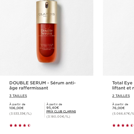
DOUBLE SERUM - Sérum anti-
Total Eye
âge raffermissant
liftant et
3 TAILLES
2 TAILLES
À partir de
À partir de
À partir de
Nouveau prix 106,00€
Nouveau prix 76,00€
Prix Club Clarins 95,40€
95,40€
106,00€
76,00€
PRIX CLUB CLARINS
(3.533,33€/1L)
(5.066,67€/1
(3.180,00€/1L)
Achat rapide