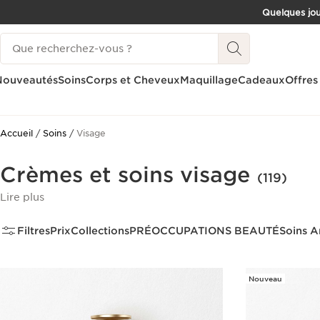
Quelques jou
ALLER AU CONTENU
Historique des recherches
CONSULTER LE PIED DE PAGE
Nouveautés
Soins
Corps et Cheveux
Maquillage
Cadeaux
Offres
Accueil
Soins
Visage
Crèmes et soins visage
(119)
Lire plus
Filtres
Prix
Collections
PRÉOCCUPATIONS BEAUTÉ
Soins A
Nouveau