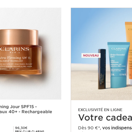
ming Jour SPF15 -
EXCLUSIVITÉ EN LIGNE
aux 40+ - Rechargeable
Votre cadeau
Prix Club Clarins 96,30€
Dès 90 €*,
vos indispens
96,30€
PRIX CLUB CLARINS