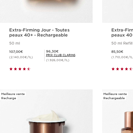
Extra-Firming Jour - Toutes
Extra-Fir
peaux 40+ - Rechargeable
peaux 40
50 ml
50 ml Refill
Nouveau prix 107,00€
Nouveau prix 85,50€
Prix Club Clarins 96,30€
96,30€
107,00€
85,50€
PRIX CLUB CLARINS
(2.140,00€/1L)
(1.710,00€/1L
(1.926,00€/1L)
Achat rapide
Meilleure vente
Meilleure vente
Recharge
Rechargeable