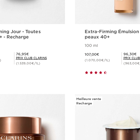
ming Jour - Toutes
Extra-Firming Émulsion 
+ - Recharge
peaux 40+
100 ml
Nouveau prix 107,00€
Prix Club Clarins 76,95€
Prix Club Clarins 96,30€
76,95€
96,30€
107,00€
PRIX CLUB CLARINS
PRIX CLUB
)
(1.070,00€/1L)
(1.539,00€/1L)
(963,00€
Achat rapide
Achat rapi
Meilleure vente
Recharge