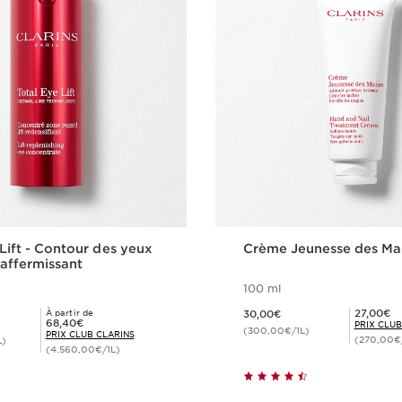
 Lift - Contour des yeux
Crème Jeunesse des Ma
 raffermissant
100 ml
Nouveau prix 30,00€
Prix Club Clarins 27,00€
27,00€
À partir de
30,00€
Prix Club Clarins 68,40€
68,40€
PRIX CLUB
(300,00€/1L)
PRIX CLUB CLARINS
(270,00€
L)
(4.560,00€/1L)
Achat rapide
Achat rapi