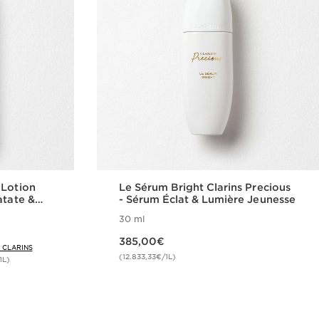
 Lotion
Le Sérum Bright Clarins Precious
atate &
- Sérum Éclat & Lumière Jeunesse
30 ml
Nouveau prix 385,00€
385,00€
 CLARINS
(12.833,33€/1L)
1L)
de
Achat rapide