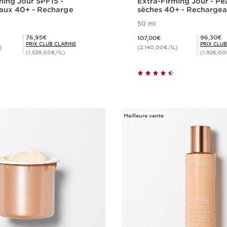
ming Jour SPF15 -
Extra-Firming Jour - P
aux 40+ - Recharge
sèches 40+ - Rechargea
50 ml
Nouveau prix 107,00€
Prix Club Clarins 76,95€
Prix Club Clarins 96,30€
76,95€
96,30€
107,00€
PRIX CLUB CLARINS
PRIX CLUB
)
(2.140,00€/1L)
(1.539,00€/1L)
(1.926,00
Achat rapide
Achat rapi
Meilleure vente