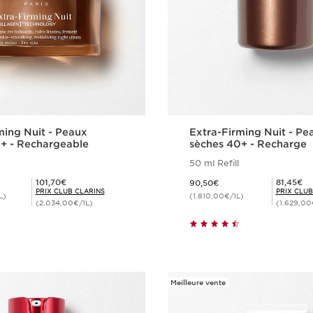
ming Nuit - Peaux
Extra-Firming Nuit - Pe
+ - Rechargeable
sèches 40+ - Recharge
50 ml Refill
Nouveau prix 90,50€
Prix Club Clarins 101,70€
Prix Club Clarins 81,45€
101,70€
81,45€
90,50€
PRIX CLUB CLARINS
PRIX CLUB
L)
(1.810,00€/1L)
(2.034,00€/1L)
(1.629,00
Achat rapide
Achat rapi
Meilleure vente