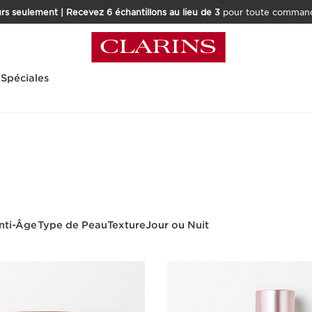
rs seulement | Recevez 6 échantillons au lieu de 3
pour toute command
 Spéciales
nti-Âge
Type de Peau
Texture
Jour ou Nuit