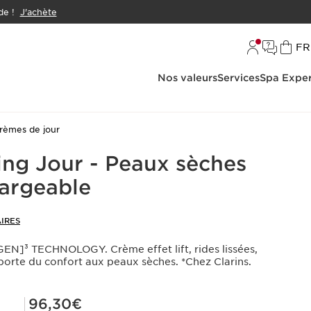
e !
J'achète
L
FR
Nos valeurs
Services
Spa Exper
rèmes de jour
ing Jour - Peaux sèches
argeable
IRES
]³ TECHNOLOGY. Crème effet lift, rides lissées,
porte du confort aux peaux sèches. *Chez Clarins.
Prix Club Clarins 96,30€
96,30€