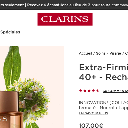
rs seulement | Recevez 6 échantillons au lieu de 3
pour toute command
 Spéciales
Accueil
Soins
Visage
C
Extra-Firm
40+ - Rech
30 COMMENTA
INNOVATION* [COLLAGEN
fermeté - Nourrit et ap
EN SAVOIR PLUS
Nouveau prix 107,00€
107,00€