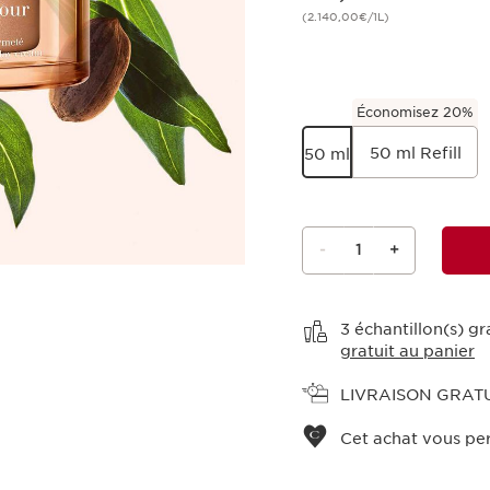
(2.140,00€/1L)
Économisez 20%
50 ml Refill
50 ml
-
1
+
Voir le panier
3 échantillon(s) g
gratuit au panier
LIVRAISON GRAT
Cet achat vous pe