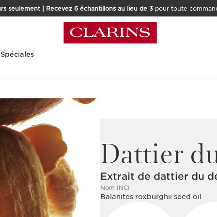
rs seulement | Recevez 6 échantillons au lieu de 3
pour toute command
 Spéciales
Dattier d
Extrait de dattier du d
Nom INCI
Balanites roxburghii seed oil