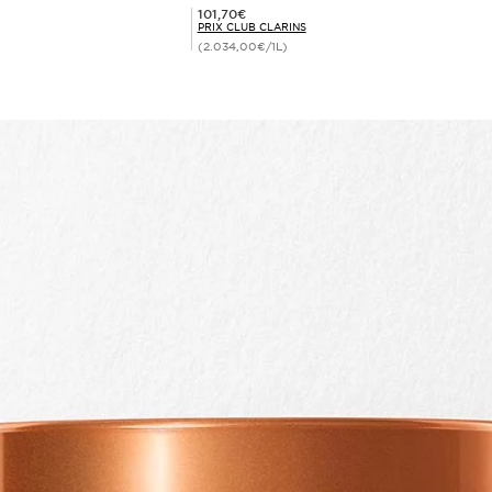
Prix Club Clarins 101,70€
101,70€
PRIX CLUB CLARINS
(2.034,00€/1L)
Achat rapide