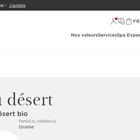
e !
J'achète
L
FR
Nos valeurs
Services
Spa Exper
u désert
ésert bio
Partie(s) utilisée(s)
Graine