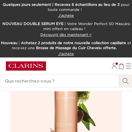
Quelques jours seulement | Recevez 6 échantillons au lieu de 3
pour
toute commande !
ALLER AU CONTENU
J'achète
CONSULTER LE PIED DE PAGE
NOUVEAU DOUBLE SERUM EYE
| Votre Wonder Perfect 5D Mascara
mini offert en cadeau !
Découvrir dès maintenant >
Nouveau
|
Achetez 2 produits de notre nouvelle collection capillaire
et
recevez une
Brosse de Massage du Cuir Chevelu offerte.
J'achète
Meilleure vente
Historique des recherches