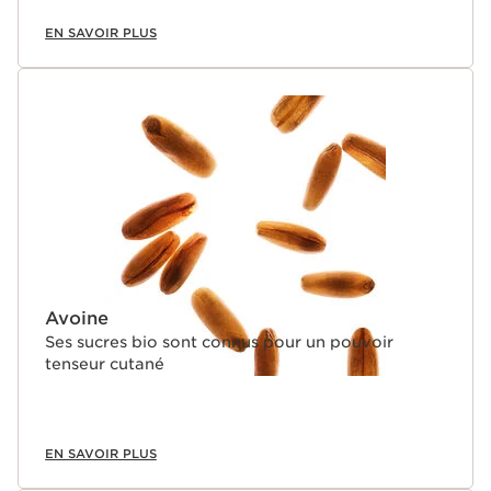
diminuent dès l'âge de 25 ans.Fort de plus de 45 ans
d'expertise fermeté, la Recherche Clarins apporte une
EN SAVOIR PLUS
réponse exclusive : lutter contre les signes visibles de la
perte de collagène sur la peau et retrouver une peau
plus ferme.
Avoine
Ses sucres bio sont connus pour un pouvoir
tenseur cutané
EN SAVOIR PLUS