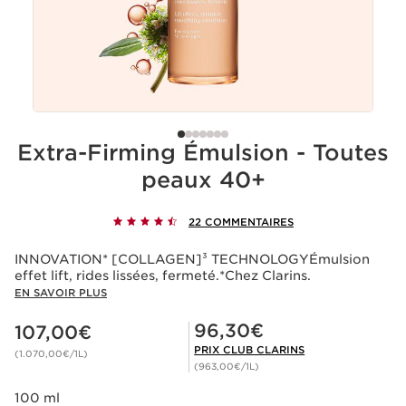
Extra-Firming Émulsion - Toutes
peaux 40+
22 COMMENTAIRES
INNOVATION* [COLLAGEN]³ TECHNOLOGYÉmulsion
effet lift, rides lissées, fermeté.*Chez Clarins.
EN SAVOIR PLUS
Nouveau prix 107,00€
Prix Club Clarins 96,30€
96,30€
107,00€
PRIX CLUB CLARINS
(1.070,00€/1L)
(963,00€/1L)
100 ml