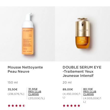
ALLER AU CONTENU
Mousse Nettoyante
DOUBLE SERUM EYE
Peau Neuve
-Traitement Yeux
Jeunesse Intensif
150 ml
20 ml
Nouveau prix 35,50€
Nouveau prix 89,00€
Prix Club Clarins 31,95€
Prix Club Clarins 80,10€
31,95€
80,10€
35,50€
89,00€
PRIX CLUB
PRIX CLUB
(236,67€/1L)
(4.450,00€/1
CLARINS
CLARINS
L)
(213,00€/1L)
(4.005,00€/1
L)