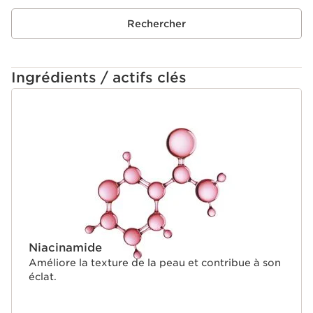
Texture : Les laboratoires Clarins ont associé une
Rechercher
combinaison unique d'ingrédients pour créer cette
texture imperceptible au fini peau nue.
*Test ex vivo réalisé sur explants de peaux photo vieillis,
Ingrédients / actifs clés
mesure de la quantité de collagène de bonne qualité
bien structuré.
ALLER AU CONTENU
**Test consommateurs, Extra-Firming Émulsion, 100
femmes, après 1 mois.
***Chez Clarins.
Innovation
La gamme Extra-Firming possède une technologie
exclusive pour aider à augmenter le capital collagène de
la peau* [COLLAGEN]³ TECHNOLOGY.
Le capital collagène de la peau est augmenté de 53%.*
*Test ex vivo réalisé sur explants de peaux photo vieillis,
mesure de la quantité de collagène de bonne qualité
Niacinamide
bien structuré.
Améliore la texture de la peau et contribue à son
Le plus Clarins
éclat.
Le saviez-vous ? Le collagène est la protéine clé de la
jeunesse et de la fermeté de la peau. Ses réserves