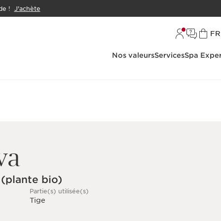
e !
J'achète
L
FR
Nos valeurs
Services
Spa Exper
va
 (plante bio)
Partie(s) utilisée(s)
Tige