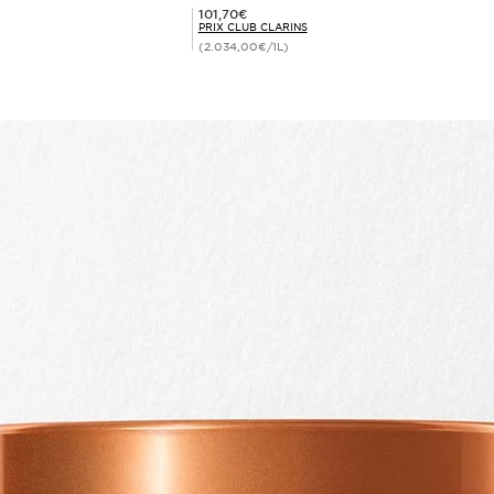
Prix Club Clarins 101,70€
101,70€
PRIX CLUB CLARINS
(2.034,00€/1L)
Achat rapide