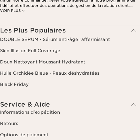
traiter votre commande, gérer votre adhésion à notre programme de
fidélité et effectuer des opérations de gestion de la relation client,
VOIR PLUS
notamment pour vous adresser des offres personnalisées en fonction
de vos précédents achats et intérêts. Pour en savoir plus, veuillez
consulter notre politique de respect de la vie privée.
Les Plus Populaires
DOUBLE SERUM - Sérum anti-âge raffermissant
Skin Illusion Full Coverage
Doux Nettoyant Moussant Hydratant
Huile Orchidée Bleue - Peaux déshydratées
Black Friday
Service & Aide
Informations d'expédition
Retours
Options de paiement