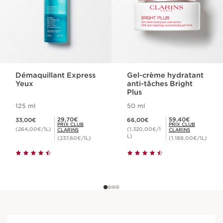
Démaquillant Express
Gel-crème hydratant
Yeux
anti-tâches Bright
Plus
125 ml
50 ml
Nouveau prix 33,00€
Nouveau prix 66,00€
Prix Club Clarins 29,70€
Prix Club Clarins 59,40€
29,70€
59,40€
33,00€
66,00€
PRIX CLUB
PRIX CLUB
(264,00€/1L)
(1.320,00€/1
CLARINS
CLARINS
L)
(237,60€/1L)
(1.188,00€/1L)