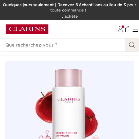
Quelques jours seulement | Recevez 6 échantillons au lieu de 3
pour
toute commande !
ALLER AU CONTENU
J'achète
CONSULTER LE PIED DE PAGE
Historique des recherches