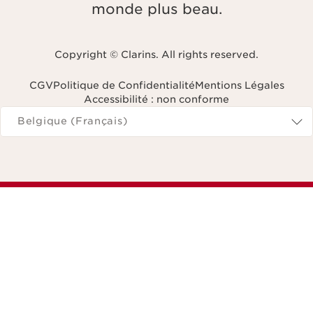
monde plus beau.
Copyright © Clarins. All rights reserved.
CGV
Politique de Confidentialité
Mentions Légales
Accessibilité : non conforme
Naviguer vers
Belgique (Français)