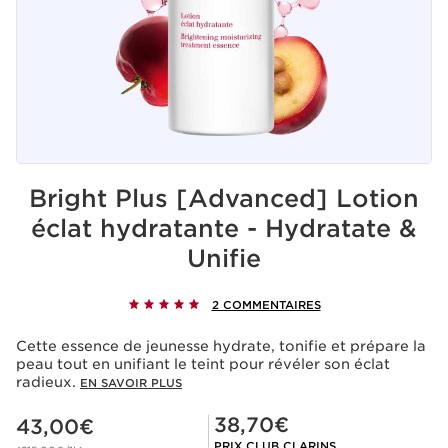
Bright Plus [Advanced] Lotion
éclat hydratante - Hydratate &
Unifie
2 COMMENTAIRES
Cette essence de jeunesse hydrate, tonifie et prépare la
peau tout en unifiant le teint pour révéler son éclat
radieux.
EN SAVOIR PLUS
Nouveau prix 43,00€
Prix Club Clarins 38,70€
38,70€
43,00€
PRIX CLUB CLARINS