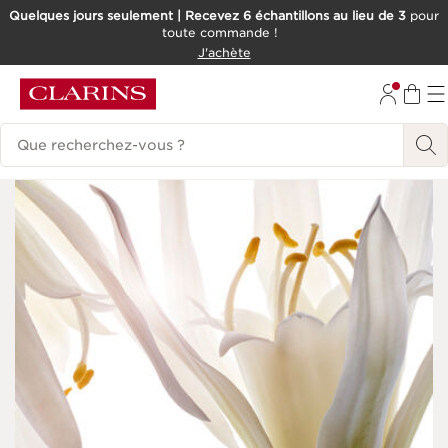
Quelques jours seulement | Recevez 6 échantillons au lieu de 3
pour
toute commande !
ALLER AU CONTENU
J'achète
CONSULTER LE PIED DE PAGE
Historique des recherches