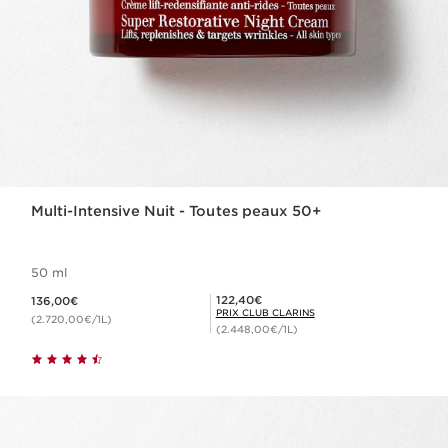
Multi-Intensive Nuit - Toutes peaux 50+
50 ml
Nouveau prix 136,00€
Prix Club Clarins 122,40€
122,40€
136,00€
PRIX CLUB CLARINS
(2.720,00€/1L)
(2.448,00€/1L)