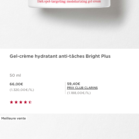
Gel-crème hydratant anti-tâches Bright Plus
50 ml
Nouveau prix 66,00€
Prix Club Clarins 59,40€
59,40€
66,00€
PRIX CLUB CLARINS
(1.320,00€/1L)
(1.188,00€/1L)
Meilleure vente