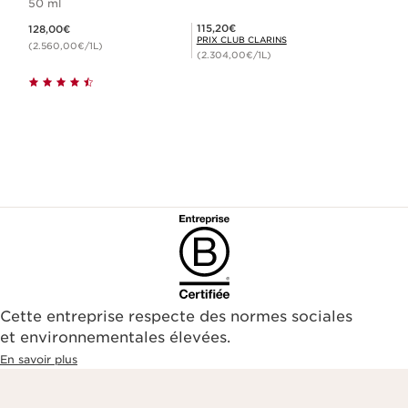
50 ml
Nouveau prix 128,00€
Prix Club Clarins 115,20€
115,20€
128,00€
PRIX CLUB CLARINS
(2.560,00€/1L)
(2.304,00€/1L)
Cette entreprise respecte des normes sociales
et environnementales élevées.
En savoir plus