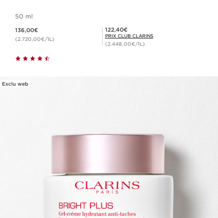
50 ml
Nouveau prix 136,00€
Prix Club Clarins 122,40€
122,40€
136,00€
PRIX CLUB CLARINS
(2.720,00€/1L)
(2.448,00€/1L)
Exclu web