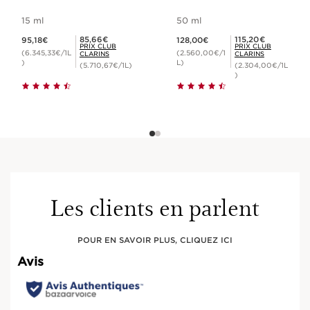
Achat Rapide
Achat Rapide
15 ml
50 ml
Nouveau prix 95,18€
Nouveau prix 128,00€
Prix Club Clarins 85,66€
Prix Club Clarins 115,20€
85,66€
115,20€
95,18€
128,00€
PRIX CLUB
PRIX CLUB
(6.345,33€/1L
(2.560,00€/1
CLARINS
CLARINS
)
L)
(5.710,67€/1L)
(2.304,00€/1L
)
Les clients en parlent
POUR EN SAVOIR PLUS, CLIQUEZ ICI