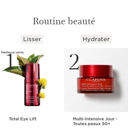
Routine beauté
Lisser
Hydrater
ALLER AU CONTENU
1
2
Meilleure vente
TONIFIER
NOURRIR
Multi-Intensive
Supra Sérum
Essence de jeunesse
Lift-Remodelant
défroissante
À partir de 133 €
Total Eye Lift
Multi-Intensive Jour -
65,00€
Toutes peaux 50+