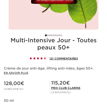
Multi-Intensive Jour - Toutes
peaux 50+
121 COMMENTAIRES
Crème de jour anti-âge, lifting anti-rides, âges 50+.
EN SAVOIR PLUS
Nouveau prix 128,00€
Prix Club Clarins 115,20€
115,20€
128,00€
PRIX CLUB CLARINS
(2.560,00€/1L)
(2.304,00€/1L)
50 ml