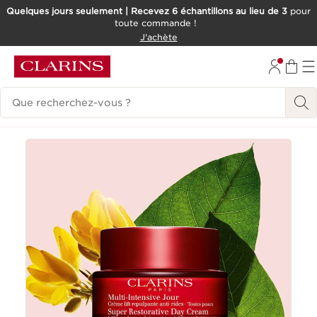
Quelques jours seulement | Recevez 6 échantillons au lieu de 3
pour
toute commande !
ALLER AU CONTENU
J'achète
CONSULTER LE PIED DE PAGE
Historique des recherches