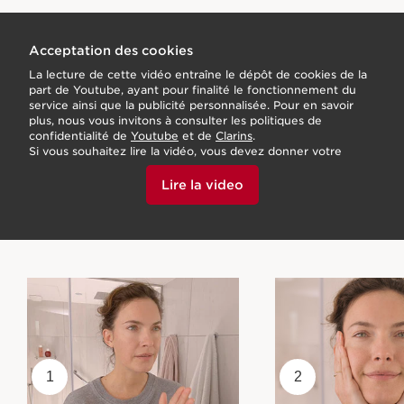
Deux ingrédients uniques et puissants, les extraits
d’harungana et d’ajonc bio, s’associent dans une
Acceptation des cookies
innovation de soin pour une action optimale
La lecture de cette vidéo entraîne le dépôt de cookies de la
contre le relâchement de la peau.
part de Youtube, ayant pour finalité le fonctionnement du
service ainsi que la publicité personnalisée. Pour en savoir
plus, nous vous invitons à consulter les politiques de
confidentialité de
Youtube
et de
Clarins
.
Si vous souhaitez lire la vidéo, vous devez donner votre
accord en cliquant ci-dessous.
Lire la video
1
2