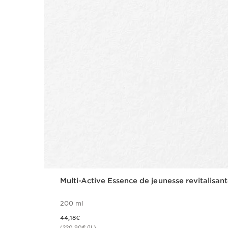
Multi-Active Essence de jeunesse revitalisan
200 ml
Nouveau prix 44,18€
44,18€
(220,90€/1L)