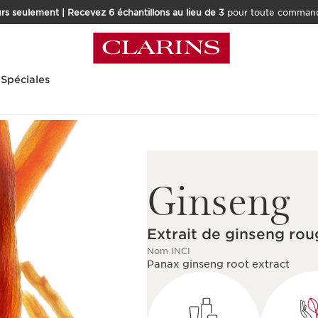
rs seulement | Recevez 6 échantillons au lieu de 3
pour toute command
 Spéciales
Ginseng
Extrait de ginseng rou
Nom INCI
Panax ginseng root extract