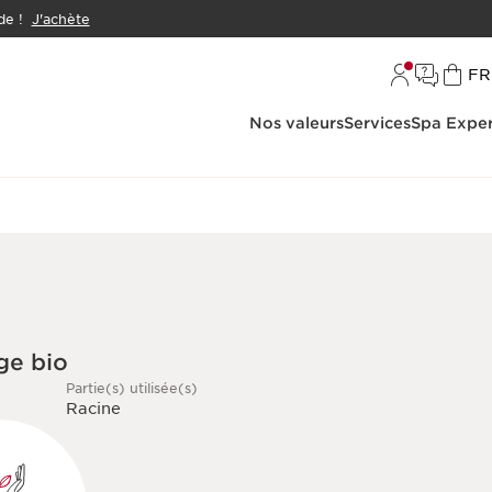
e !
J'achète
L
FR
Nos valeurs
Services
Spa Exper
ge bio
Partie(s) utilisée(s)
Racine