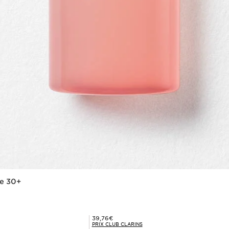
te 30+
Prix Club Clarins 39,76€
39,76€
PRIX CLUB CLARINS